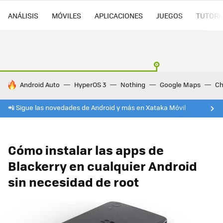
ANÁLISIS
MÓVILES
APLICACIONES
JUEGOS
TUTORI
HOY SE HABLA DE
Android Auto
HyperOS 3
Nothing
Google Maps
Ch
📲 Sigue las novedades de Android y más en Xataka Móvil
Cómo instalar las apps de
Blackerry en cualquier Android
sin necesidad de root