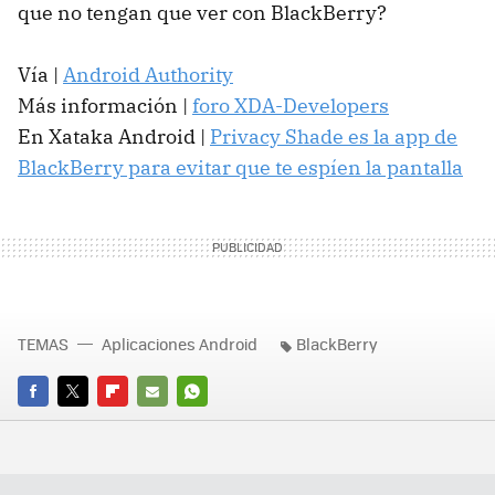
que no tengan que ver con BlackBerry?
Vía |
Android Authority
Más información |
foro XDA-Developers
En Xataka Android |
Privacy Shade es la app de
BlackBerry para evitar que te espíen la pantalla
TEMAS
Aplicaciones Android
BlackBerry
FACEBOOK
TWITTER
FLIPBOARD
E-
WHATSAPP
MAIL