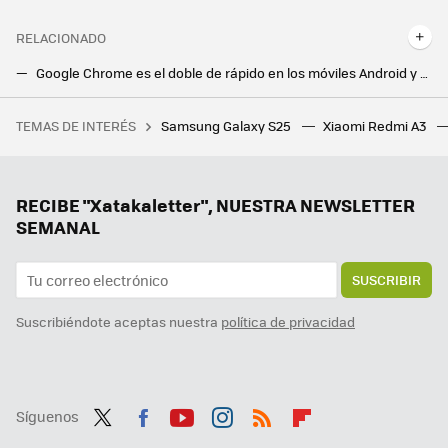
RELACIONADO
Google Chrome es el doble de rápido en los móviles Android y ni nos habíamos dado cuenta: así lo ha logrado Google
WhatsApp tiene dos nuevos iconos que no debemos perder de vista. Así son y esto es lo que significan
TEMAS DE INTERÉS
Samsung Galaxy S25
Xiaomi Redmi A3
Al coche eléctrico de China sólo le faltaba un último empujón para comerse a Occidente: ver al hiperdeportivo de Xiaomi apareciendo en Gran Turismo
La mejor herramienta para tomar notas de Google merecía una app mejor
No sé programar y jamás he diseñado una app. Google me ha ayudado a verla: ahora quiero pagar para que sea realidad
RECIBE "Xatakaletter", NUESTRA NEWSLETTER
SEMANAL
SUSCRIBIR
Suscribiéndote aceptas nuestra
política de privacidad
Síguenos
Twit
Fac
You
Inst
RSS
Flip