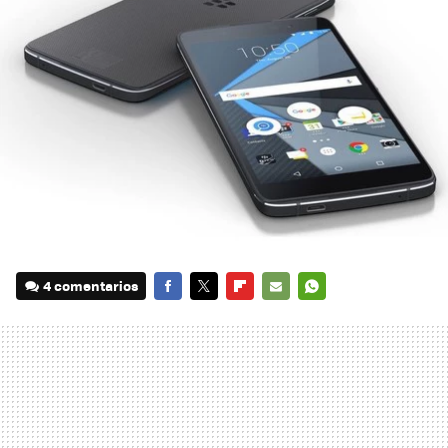
4 comentarios
FACEBOOK
TWITTER
FLIPBOARD
E-
WHATSAPP
MAIL