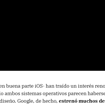
en buena parte iOS- han traído un interés ren
do ambos sistemas operativos parecen habers
diseño. Google, de hecho,
estrenó muchos de