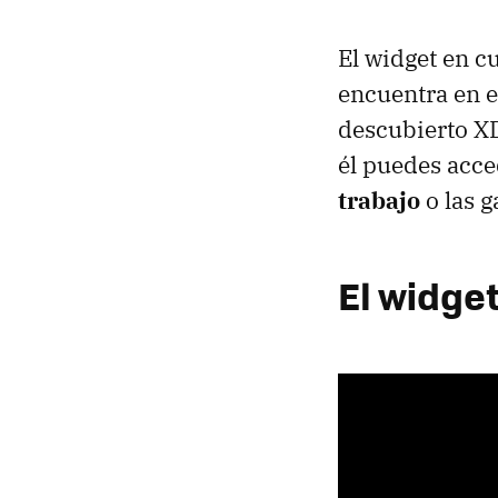
El widget en cu
encuentra en e
descubierto X
él puedes acce
trabajo
o las g
El widge