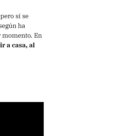
 pero sí se
 según ha
er momento. En
r a casa, al