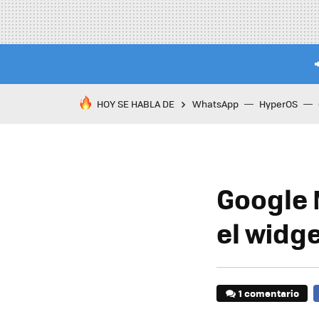
HOY SE HABLA DE
WhatsApp
HyperOS
Google 
el widg
1 comentario