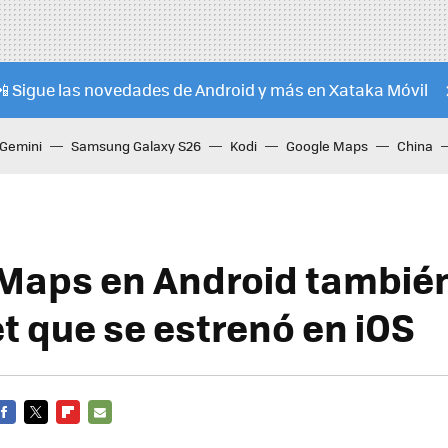
📲 Sigue las novedades de Android y más en Xataka Móvil
Gemini
Samsung Galaxy S26
Kodi
Google Maps
China
Maps en Android tambié
et que se estrenó en iOS
FACEBOOK
TWITTER
FLIPBOARD
E-