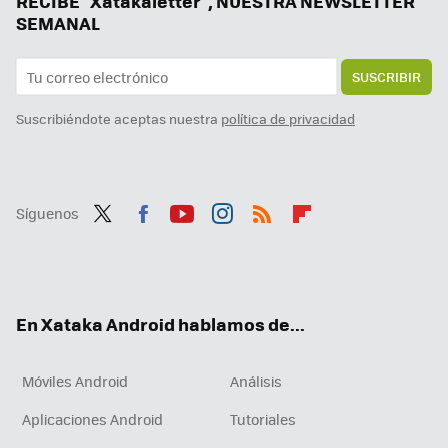
RECIBE "Xatakaletter", NUESTRA NEWSLETTER
SEMANAL
SUSCRIBIR
Suscribiéndote aceptas nuestra
política de privacidad
Síguenos
Twit
Fac
You
Inst
RSS
Flip
ter
ebo
tub
agr
boa
ok
e
am
rd
En Xataka Android hablamos de...
Móviles Android
Análisis
Aplicaciones Android
Tutoriales