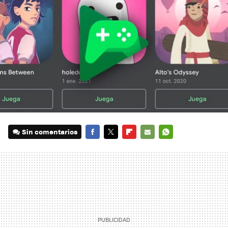
Sin comentarios
FACEBOOK
TWITTER
FLIPBOARD
E-
WHATSAPP
MAIL