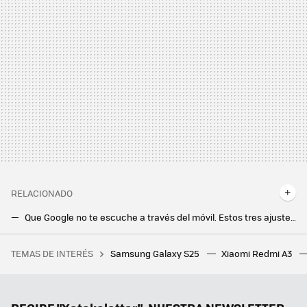
RELACIONADO
Que Google no te escuche a través del móvil. Estos tres ajustes otorgan la máxima privacidad
Si Google cree que éstos son los mejores juegos de Android, habrá que probarlos. Seis de las ocho joyas de octubre son gratis
TEMAS DE INTERÉS
Samsung Galaxy S25
Xiaomi Redmi A3
Si la pregunta es cuánto dinero existe en el mundo por persona, este revelador gráfico tiene la respuesta
La nueva actualización de Android trae una sorpresa de lo más útil para todo el mundo: un temporizador
Tener IA en el móvil está bien, pero un agente es mucho mejor. Magic AI de Honor me ha parecido tan útil como impresionante