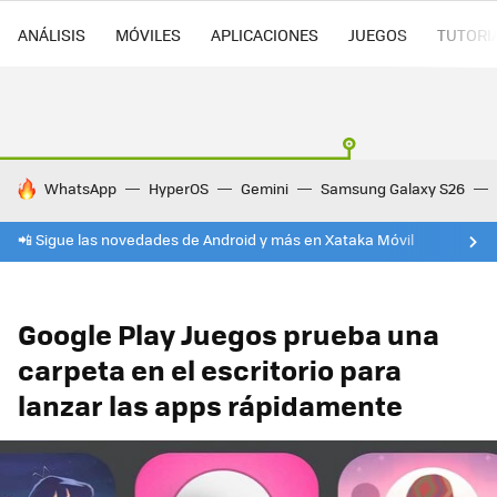
ANÁLISIS
MÓVILES
APLICACIONES
JUEGOS
TUTORI
HOY SE HABLA DE
WhatsApp
HyperOS
Gemini
Samsung Galaxy S26
📲 Sigue las novedades de Android y más en Xataka Móvil
Google Play Juegos prueba una
carpeta en el escritorio para
lanzar las apps rápidamente