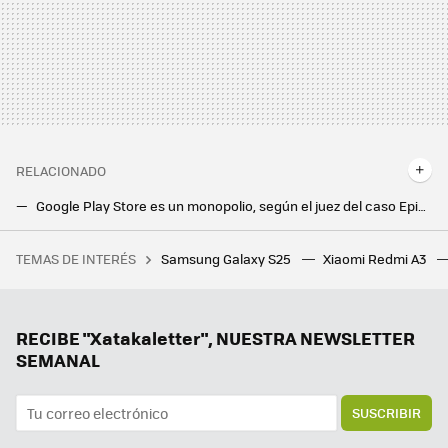
RELACIONADO
Google Play Store es un monopolio, según el juez del caso Epic contra Google. La tienda de apps de Android cambiará para siempre
Tras usar una VPN en mi Android, la Google Play Store sube de nivel: así puedo bajarme apps que no están disponibles en España
TEMAS DE INTERÉS
Samsung Galaxy S25
Xiaomi Redmi A3
Hay una explicación para que las fotos de los famosos en Wikipedia sean terribles. Un grupo de "héroes" va a cambiarlo
Adiós a las videollamadas inesperadas: WhatsApp por fin protegerá nuestra privacidad con una nueva opción
Gemini Live quiere cambiar para siempre Android Auto. Además de asistente, es un buen copiloto
RECIBE "Xatakaletter", NUESTRA NEWSLETTER
SEMANAL
SUSCRIBIR