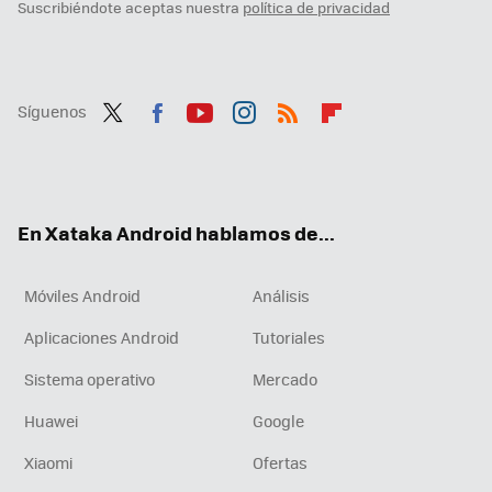
Suscribiéndote aceptas nuestra
política de privacidad
Síguenos
Twit
Fac
You
Inst
RSS
Flip
ter
ebo
tub
agr
boa
ok
e
am
rd
En Xataka Android hablamos de...
Móviles Android
Análisis
Aplicaciones Android
Tutoriales
Sistema operativo
Mercado
Huawei
Google
Xiaomi
Ofertas