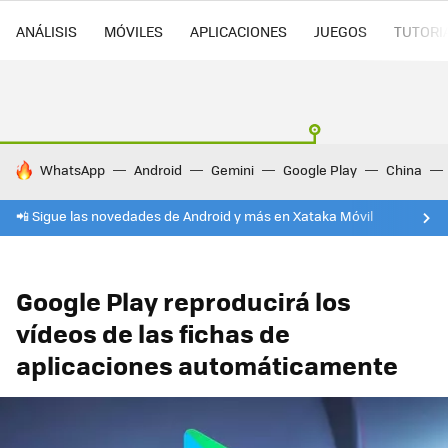
ANÁLISIS
MÓVILES
APLICACIONES
JUEGOS
TUTORI
HOY SE HABLA DE
WhatsApp
Android
Gemini
Google Play
China
📲 Sigue las novedades de Android y más en Xataka Móvil
Google Play reproducirá los
vídeos de las fichas de
aplicaciones automáticamente