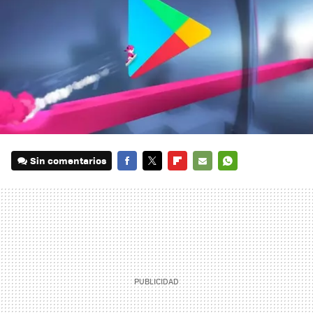
Sin comentarios
FACEBOOK
TWITTER
FLIPBOARD
E-
WHATSAPP
MAIL