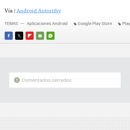
Vía |
Android Autorithy
TEMAS
Aplicaciones Android
Google Play Store
Pla
FACEBOOK
TWITTER
FLIPBOARD
E-
WHATSAPP
MAIL
Comentarios cerrados