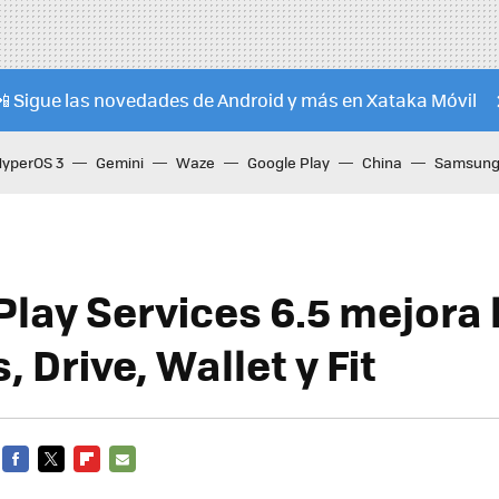
📲 Sigue las novedades de Android y más en Xataka Móvil
HyperOS 3
Gemini
Waze
Google Play
China
Samsung 
Play Services 6.5 mejora 
 Drive, Wallet y Fit
FACEBOOK
TWITTER
FLIPBOARD
E-