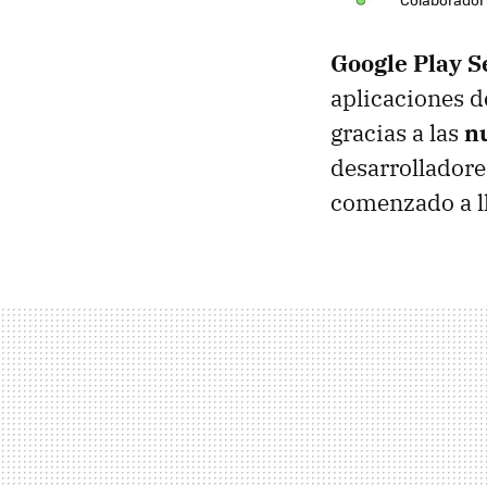
Google Play S
aplicaciones d
gracias a las
nu
desarrolladore
comenzado a ll