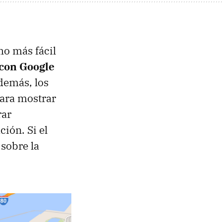
ho más fácil
 con Google
demás, los
para mostrar
rar
ión. Si el
 sobre la