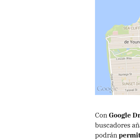
Con
Google Dr
buscadores aña
podrán
permit