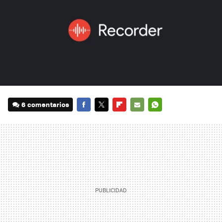
6 comentarios
FACEBOOK
TWITTER
FLIPBOARD
E-
WHATSAPP
MAIL