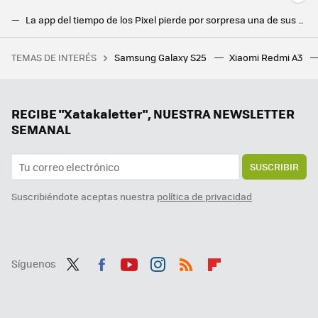
La app del tiempo de los Pixel pierde por sorpresa una de sus mejores funciones. Hay alternativas que nos la ofrecen gratis
Casi un año después de tener IA en mi Samsung Galaxy, esta es la función que más utilizo. Ha sido un antes y después
TEMAS DE INTERÉS
Samsung Galaxy S25
Xiaomi Redmi A3
China quería convertir una aldea en un gran resort turístico. No contaba con la resistencia numantina de un vecino
He encontrado la mejor app para mis listas IPTV. Es Open Source y aunque no lo fuese: es perfecta
Si solo puedes guardarte una app, que sea esta: OmniTools es la navaja suiza de herramientas open source más top jamás creada
RECIBE "Xatakaletter", NUESTRA NEWSLETTER
SEMANAL
SUSCRIBIR
Suscribiéndote aceptas nuestra
política de privacidad
Síguenos
Twit
Fac
You
Inst
RSS
Flip
ter
ebo
tub
agr
boa