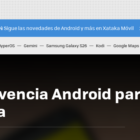
📲 Sigue las novedades de Android y más en Xataka Móvil
HyperOS
Gemini
Samsung Galaxy S26
Kodi
Google Maps
ivencia Android pa
a