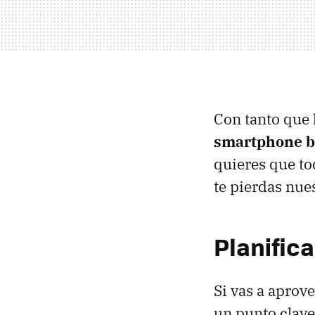
Con tanto que 
smartphone b
quieres que tod
te pierdas nue
Planifica
Si vas a aprov
un punto clav