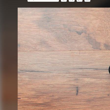
FACEBOOK
TWITTER
FLIPBOARD
E-
MAIL