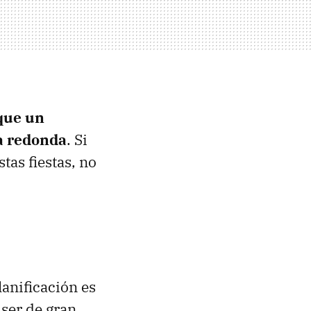
que un
a redonda
. Si
tas fiestas, no
lanificación es
ser de gran