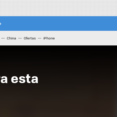
China
Ofertas
iPhone
ra esta