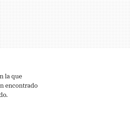
n la que
yan encontrado
do.