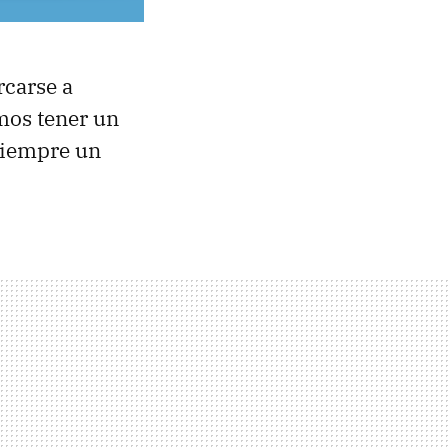
rcarse a
mos tener un
 siempre un