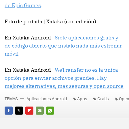
de Epic Games
.
Foto de portada | Xataka (con edición)
En Xataka Android |
Siete aplicaciones gratis y
de código abierto que instalo nada más estrenar
móvil
En Xataka Android |
WeTransfer no es la única
opción para enviar archivos grandes. Hay
mejores alternativas, más seguras y open source
TEMAS
Aplicaciones Android
Apps
Gratis
Open
FACEBOOK
TWITTER
FLIPBOARD
E-
WHATSAPP
MAIL