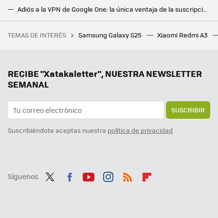
Adiós a la VPN de Google One: la única ventaja de la suscripción de Google es el almacenamiento extra y nada más
Cómo usar un VPN en tu Android TV, qué debes tener en cuenta y los mejores VPN que puedes descargar
TEMAS DE INTERÉS
Samsung Galaxy S25
Xiaomi Redmi A3
Sony por fin confirma los precios regionales en PlayStation Store para Latinoamérica, pero los jugadores mexicanos están decepcionados
RECIBE "Xatakaletter", NUESTRA NEWSLETTER
SEMANAL
SUSCRIBIR
Suscribiéndote aceptas nuestra
política de privacidad
Síguenos
Twit
Fac
You
Inst
RSS
Flip
ter
ebo
tub
agr
boa