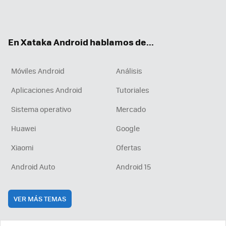
Twit
Fac
You
Inst
RSS
Flip
ter
ebo
tub
agr
boa
ok
e
am
rd
En Xataka Android hablamos de...
Móviles Android
Análisis
Aplicaciones Android
Tutoriales
Sistema operativo
Mercado
Huawei
Google
Xiaomi
Ofertas
Android Auto
Android 15
VER MÁS TEMAS