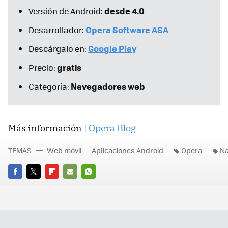
desde 4.0
Versión de Android:
Opera Software ASA
Desarrollador:
Google Play
Descárgalo en:
gratis
Precio:
Navegadores web
Categoría:
Más información |
Opera Blog
TEMAS
Web móvil
Aplicaciones Android
Opera
N
FACEBOOK
TWITTER
FLIPBOARD
E-
WHATSAPP
MAIL