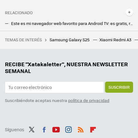
RELACIONADO
Este es mi navegador web favorito para Android TV: es gratis, rápido y bloquea anuncios
Firefox no tiene rival en Android, ni siquiera Chrome: añade hasta 450 extensiones nuevas
TEMAS DE INTERÉS
Samsung Galaxy S25
Xiaomi Redmi A3
Estamos cada vez más cerca de tener un ‘Bizum europeo’. La clave está en la interconexión entre plataformas
RECIBE "Xatakaletter", NUESTRA NEWSLETTER
SEMANAL
SUSCRIBIR
Suscribiéndote aceptas nuestra
política de privacidad
Síguenos