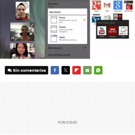
Sin comentarios
FACEBOOK
TWITTER
FLIPBOARD
E-
WHATSAPP
MAIL