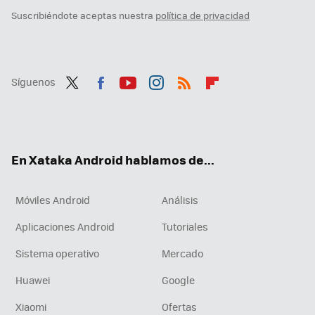
Suscribiéndote aceptas nuestra
política de privacidad
Síguenos
Twit
Fac
You
Inst
RSS
Flip
ter
ebo
tub
agr
boa
ok
e
am
rd
En Xataka Android hablamos de...
Móviles Android
Análisis
Aplicaciones Android
Tutoriales
Sistema operativo
Mercado
Huawei
Google
Xiaomi
Ofertas