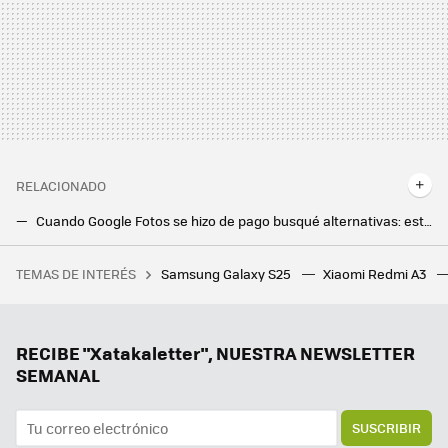
RELACIONADO
Cuando Google Fotos se hizo de pago busqué alternativas: esta solución es todavía mejor y no he tenido que pagar ni un euro más
Una de las mejores alternativas a Google Play dice adiós definitivamente: la Amazon Appstore desaparece
TEMAS DE INTERÉS
Samsung Galaxy S25
Xiaomi Redmi A3
La debacle demográfica en Europa, expuesta en este mapa con un invitado engañoso: Mónaco
Mi nueva app favorita de mi Google Pixel es una que no estaba usando nunca
Entretener a tus pasajeros con Android Auto es fácil si sabes cómo compartir la pantalla de tu móvil
RECIBE "Xatakaletter", NUESTRA NEWSLETTER
SEMANAL
SUSCRIBIR