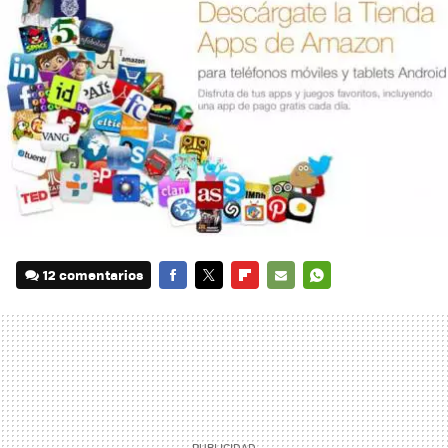
12 comentarios
FACEBOOK
TWITTER
FLIPBOARD
E-
WHATSAPP
MAIL