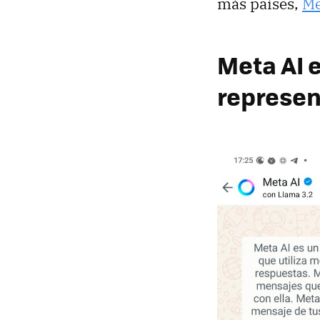
más países,
Me
Meta AI 
represen