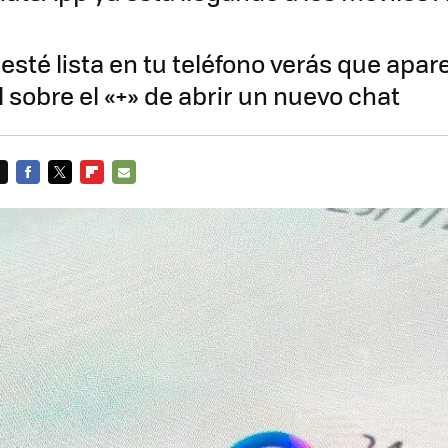
esté lista en tu teléfono verás que apar
l sobre el «+» de abrir un nuevo chat
FACEBOOK
TWITTER
FLIPBOARD
E-
MAIL