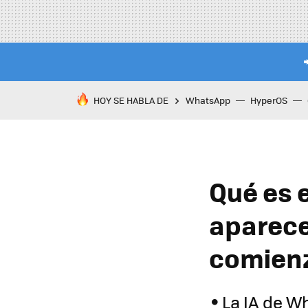
HOY SE HABLA DE
WhatsApp
HyperOS
Qué es 
aparece
comienz
La IA de W