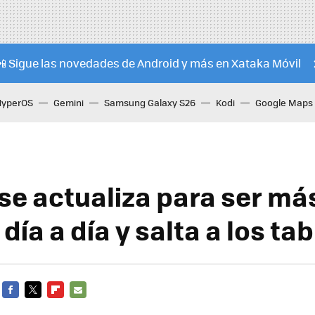
📲 Sigue las novedades de Android y más en Xataka Móvil
HyperOS
Gemini
Samsung Galaxy S26
Kodi
Google Maps
se actualiza para ser más
día a día y salta a los tab
FACEBOOK
TWITTER
FLIPBOARD
E-