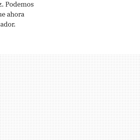
az. Podemos
ue ahora
ador.