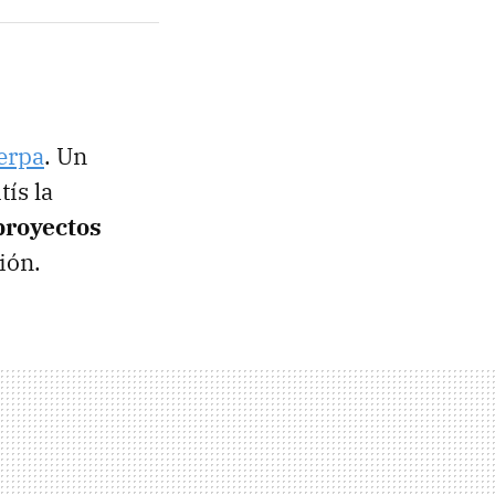
erpa
. Un
ís la
proyectos
ión.