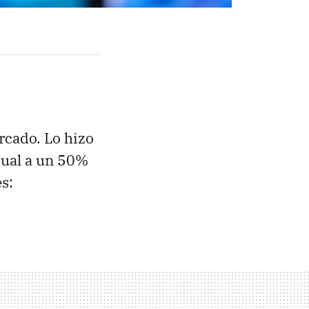
rcado. Lo hizo
sual a un 50%
s: