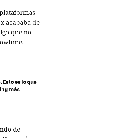
 plataformas
ix acababa de
algo que no
howtime.
 Esto es lo que
ming más
ondo de