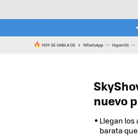
HOY SE HABLA DE
WhatsApp
HyperOS
SkyShow
nuevo p
Llegan los
barata que 