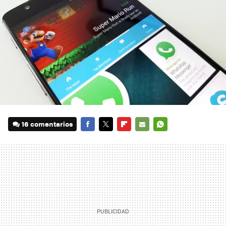
16 comentarios
FACEBOOK
TWITTER
FLIPBOARD
E-
WHATSAPP
MAIL