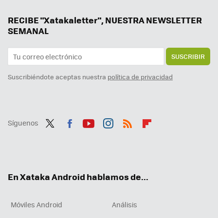
La espera ha finalizado, Android Auto se actualiza a la versión 14.8. Estas son sus novedades
La usaba para cargar el reloj y terminé cargando el cepillo de dientes: la carga inalámbrica inversa me parece un inventazo
RECIBE "Xatakaletter", NUESTRA NEWSLETTER
SEMANAL
SUSCRIBIR
Suscribiéndote aceptas nuestra
política de privacidad
Síguenos
Twit
Fac
You
Inst
RSS
Flip
ter
ebo
tub
agr
boa
ok
e
am
rd
En Xataka Android hablamos de...
Móviles Android
Análisis