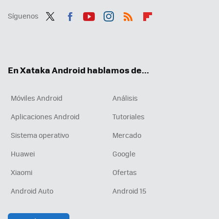
Síguenos
Twit
Fac
You
Inst
RSS
Flip
ter
ebo
tub
agr
boa
ok
e
am
rd
En Xataka Android hablamos de...
Móviles Android
Análisis
Aplicaciones Android
Tutoriales
Sistema operativo
Mercado
Huawei
Google
Xiaomi
Ofertas
Android Auto
Android 15