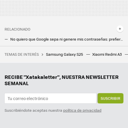
RELACIONADO
No quiero que Google sepa ni genere mis contraseñas: prefiero usar esta app gratis y de código abierto
Mi Android trae una app del tiempo preinstalada, pero siempre recurro a esta aplicación open source y gratis
TEMAS DE INTERÉS
Samsung Galaxy S25
Xiaomi Redmi A3
Los 11 mejores juegos en lo que llevamos de 2025 para aprovechar al máximo el verano
Este truco de la cartera de mi móvil es esencial para ahorrar tiempo y tenerlo todo organizado cuando me voy de vacaciones
Confiaron en una supuesta app de control parental, pero fue peor el remedio que la enfermedad: se hizo con fotos, audios y ubicación durante años
RECIBE "Xatakaletter", NUESTRA NEWSLETTER
SEMANAL
SUSCRIBIR
Suscribiéndote aceptas nuestra
política de privacidad