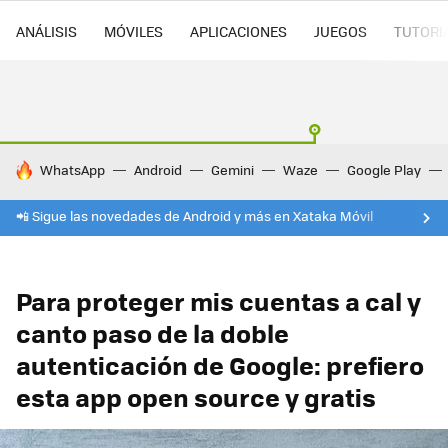
ANÁLISIS
MÓVILES
APLICACIONES
JUEGOS
TUTORI
HOY SE HABLA DE
WhatsApp
Android
Gemini
Waze
Google Play
📲 Sigue las novedades de Android y más en Xataka Móvil
Para proteger mis cuentas a cal y
canto paso de la doble
autenticación de Google: prefiero
esta app open source y gratis