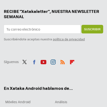
Mi móvil no dejaba de mostrarme el mensaje de cuenta de Gmail llena: así lo he solucionado sin borrar correos ni pagar
He dicho adiós al buscador Google: ahora uso esta alternativa open source centrada en la privacidad y alojada en Europa
RECIBE "Xatakaletter", NUESTRA NEWSLETTER
SEMANAL
SUSCRIBIR
Suscribiéndote aceptas nuestra
política de privacidad
Síguenos
Twit
Fac
You
Inst
RSS
Flip
ter
ebo
tub
agr
boa
ok
e
am
rd
En Xataka Android hablamos de...
Móviles Android
Análisis