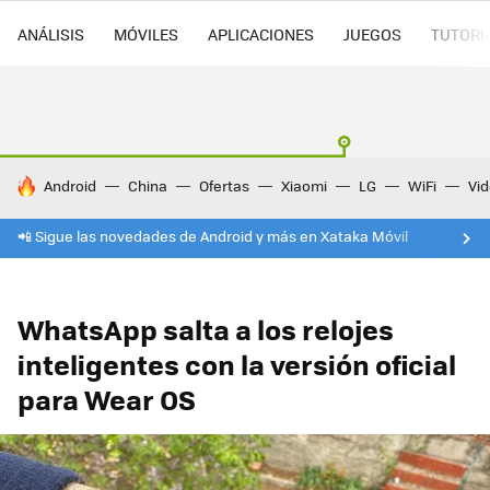
ANÁLISIS
MÓVILES
APLICACIONES
JUEGOS
TUTORI
HOY SE HABLA DE
Android
China
Ofertas
Xiaomi
LG
WiFi
Vi
📲 Sigue las novedades de Android y más en Xataka Móvil
WhatsApp salta a los relojes
inteligentes con la versión oficial
para Wear OS