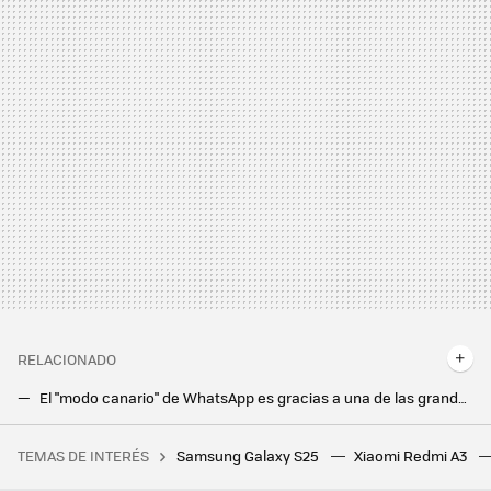
RELACIONADO
El "modo canario" de WhatsApp es gracias a una de las grandes ventajas de Android. Así puedes tenerlo en cualquier aplicación
Usar los chatbots del banco siempre ha sido frustrante, pero BBVA quiere cambiarlo. Y cuenta con OpenAI
TEMAS DE INTERÉS
Samsung Galaxy S25
Xiaomi Redmi A3
El Corte Inglés nos lo pone fácil para renovar tele: descuentos de hasta el 51% en las mejores marcas