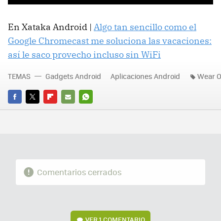
En Xataka Android |
Algo tan sencillo como el
Google Chromecast me soluciona las vacaciones:
así le saco provecho incluso sin WiFi
TEMAS
Gadgets Android
Aplicaciones Android
Wear 
FACEBOOK
TWITTER
FLIPBOARD
E-
WHATSAPP
MAIL
Comentarios cerrados
VER
1 COMENTARIO