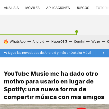
ANÁLISIS
MÓVILES
APLICACIONES
JUEGOS
TUTORI
HOY SE HABLA DE
WhatsApp
Android
HyperOS 3
Gemini
Waze
G
📲 Sigue las novedades de Android y más en Xataka Móvil
YouTube Music me ha dado otro
motivo para usarlo en lugar de
Spotify: una nueva forma de
compartir música con mis amigos