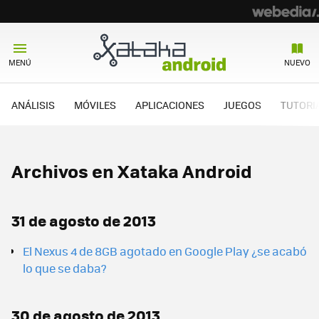
MENÚ
NUEVO
ANÁLISIS
MÓVILES
APLICACIONES
JUEGOS
TUTORI
Archivos en Xataka Android
31 de agosto de 2013
El Nexus 4 de 8GB agotado en Google Play ¿se acabó
lo que se daba?
30 de agosto de 2013