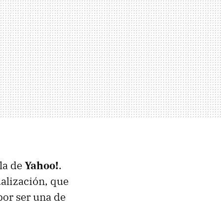
la de
Yahoo!
.
ualización, que
por ser una de