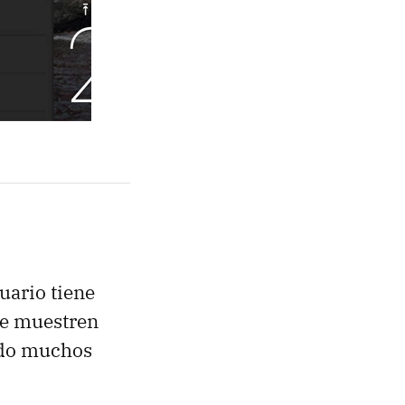
ario tiene
ue muestren
ido muchos