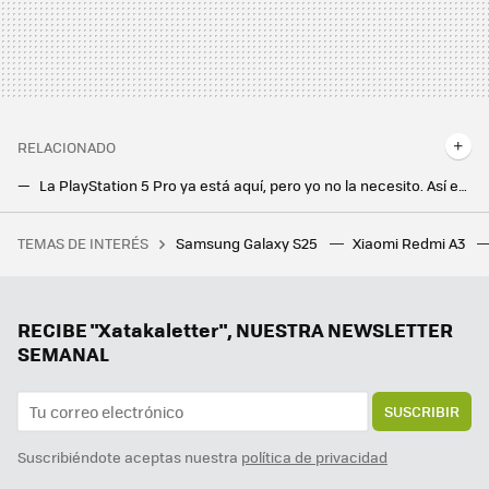
RELACIONADO
La PlayStation 5 Pro ya está aquí, pero yo no la necesito. Así es como juego a la Play desde mi móvil Android
Estos cinco juegos Android me han costado menos que una merienda. Y voy a disfrutarlos más
TEMAS DE INTERÉS
Samsung Galaxy S25
Xiaomi Redmi A3
Estamos cada vez más cerca de tener un ‘Bizum europeo’. La clave está en la interconexión entre plataformas
La nueva actualización de Android trae una sorpresa de lo más útil para todo el mundo: un temporizador
Tener IA en el móvil está bien, pero un agente es mucho mejor. Magic AI de Honor me ha parecido tan útil como impresionante
RECIBE "Xatakaletter", NUESTRA NEWSLETTER
SEMANAL
SUSCRIBIR
Suscribiéndote aceptas nuestra
política de privacidad