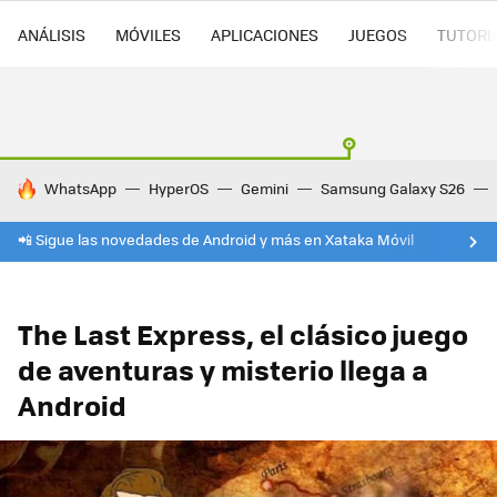
ANÁLISIS
MÓVILES
APLICACIONES
JUEGOS
TUTORI
HOY SE HABLA DE
WhatsApp
HyperOS
Gemini
Samsung Galaxy S26
📲 Sigue las novedades de Android y más en Xataka Móvil
The Last Express, el clásico juego
de aventuras y misterio llega a
Android