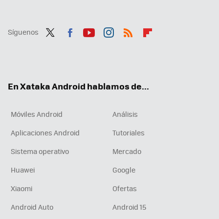
Síguenos
Twit
Fac
You
Inst
RSS
Flip
ter
ebo
tub
agr
boa
ok
e
am
rd
En Xataka Android hablamos de...
Móviles Android
Análisis
Aplicaciones Android
Tutoriales
Sistema operativo
Mercado
Huawei
Google
Xiaomi
Ofertas
Android Auto
Android 15