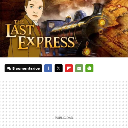
8 comentarios
FACEBOOK
TWITTER
FLIPBOARD
E-
WHATSAPP
MAIL