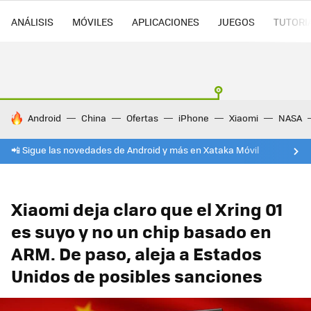
ANÁLISIS
MÓVILES
APLICACIONES
JUEGOS
TUTORI
HOY SE HABLA DE
Android
China
Ofertas
iPhone
Xiaomi
NASA
📲 Sigue las novedades de Android y más en Xataka Móvil
Xiaomi deja claro que el Xring 01
es suyo y no un chip basado en
ARM. De paso, aleja a Estados
Unidos de posibles sanciones