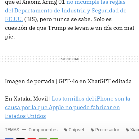
que el Xiaomi Xring 01
no incumple las reglas
del Departamento de Industria y Seguridad de
EE.UU.
(BIS), pero nunca se sabe. Solo es
cuestión de que Trump se levante un día con mal
pie.
Imagen de portada | GPT-4o en XhatGPT editada
En Xataka Móvil |
Los tornillos del iPhone son la
causa por la que Apple no puede fabricar en
Estados Unidos
TEMAS
Componentes
Chipset
Procesador
Xia