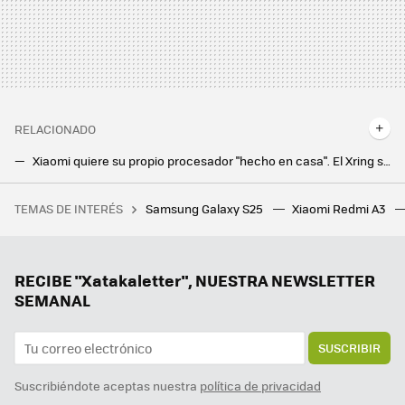
RELACIONADO
Xiaomi quiere su propio procesador "hecho en casa". El Xring será una apuesta clave para su futuro
Los primeros detalles de los Google Pixel 11 anticipan una sorpresa: un cambio de estrategia con los chips Tensor para la gama media
TEMAS DE INTERÉS
Samsung Galaxy S25
Xiaomi Redmi A3
He probado suficientes videojuegos como para decirte que ni con todo el dinero del mundo, el cine sería capaz de hacer lo que consiguen estos juegos
El mejor Snapdragon en el Poco F7 Ultra y tirado de precio, los Google Pixel súper rebajados y más ofertas: Cazando Gangas
Ya sabemos cuándo llegan los nuevos Google Pixel 10: el buque insignia de Android se renueva en agosto
RECIBE "Xatakaletter", NUESTRA NEWSLETTER
SEMANAL
SUSCRIBIR
Suscribiéndote aceptas nuestra
política de privacidad