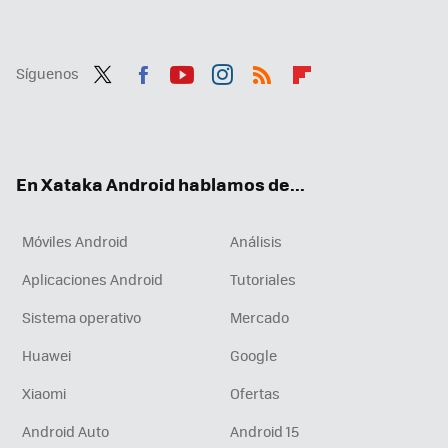
Síguenos
Twit
Fac
You
Inst
RSS
Flip
ter
ebo
tub
agr
boa
ok
e
am
rd
En Xataka Android hablamos de...
Móviles Android
Análisis
Aplicaciones Android
Tutoriales
Sistema operativo
Mercado
Huawei
Google
Xiaomi
Ofertas
Android Auto
Android 15