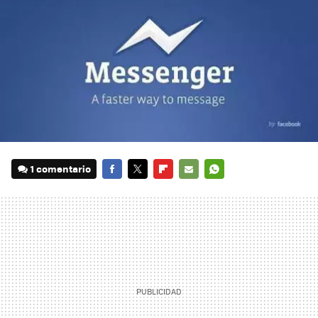
1 comentario
FACEBOOK
TWITTER
FLIPBOARD
E-
WHATSAPP
MAIL