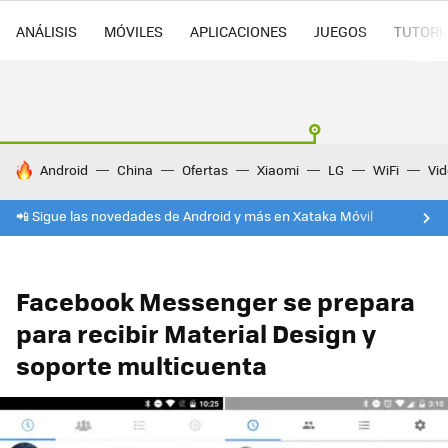
ANÁLISIS
MÓVILES
APLICACIONES
JUEGOS
TUTORI
HOY SE HABLA DE
Android
China
Ofertas
Xiaomi
LG
WiFi
Vi
📲 Sigue las novedades de Android y más en Xataka Móvil
Facebook Messenger se prepara
para recibir Material Design y
soporte multicuenta