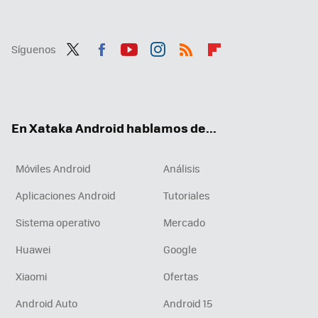
Síguenos
Twit
Fac
You
Inst
RSS
Flip
ter
ebo
tub
agr
boa
ok
e
am
rd
En Xataka Android hablamos de...
Móviles Android
Análisis
Aplicaciones Android
Tutoriales
Sistema operativo
Mercado
Huawei
Google
Xiaomi
Ofertas
Android Auto
Android 15