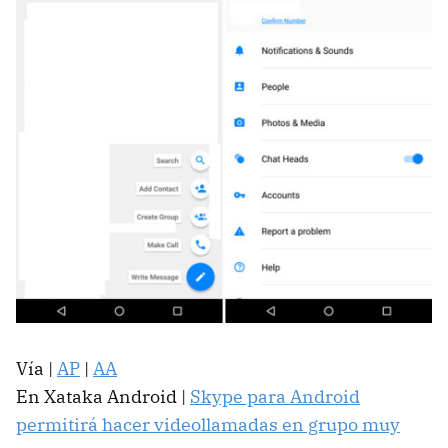
Vía |
AP
|
AA
En Xataka Android |
Skype para Android
permitirá hacer videollamadas en grupo muy