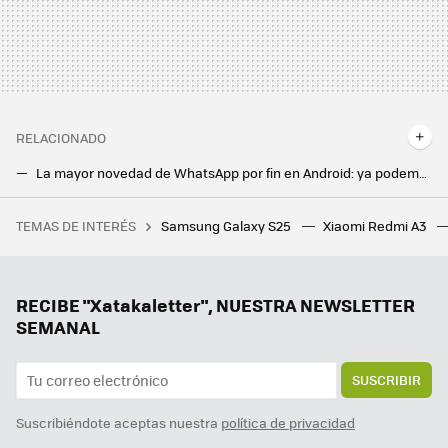
RELACIONADO
La mayor novedad de WhatsApp por fin en Android: ya podemos decir adiós a los audios molestos
Una antigua teleoperadora ha desvelado el truco definitivo para que paren las llamadas de spam
TEMAS DE INTERÉS
Samsung Galaxy S25
Xiaomi Redmi A3
Lo malo del Samsung Galaxy S24 FE es que se lanzó con un precio muy alto. Ya no es un problema
Gemini Live quiere cambiar para siempre Android Auto. Además de asistente, es un buen copiloto
Telegram acaba de ganar un superpoder en una función con mucho sentido: transmitir vídeos al Chromecast
RECIBE "Xatakaletter", NUESTRA NEWSLETTER
SEMANAL
SUSCRIBIR
Suscribiéndote aceptas nuestra
política de privacidad