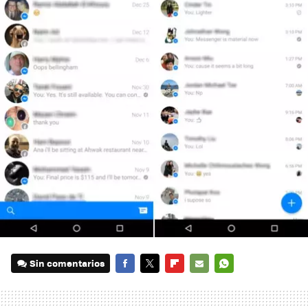
Sin comentarios
FACEBOOK
TWITTER
FLIPBOARD
E-
WHATSAPP
MAIL