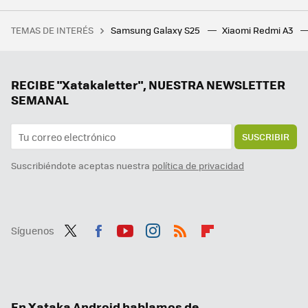
Qué pasa si uso mi smartphone para tomar fotos o grabar el eclipse solar: esto dice la NASA
TEMAS DE INTERÉS
Samsung Galaxy S25
Xiaomi Redmi A3
La nueva Telefónica quiere reinventar su oferta de contenidos: está valorando pujar por un canal de televisión en abierto
El mejor anime de la historia ha llegado a Netflix. Una joya de fantasía que ha conseguido desbancar hasta a 'Fullmetal Alchemist"
Tengo un Android de última generación para jugar y aún así voy a comprarme la Switch 2: esto es lo que no me ofrece el móvil
RECIBE "Xatakaletter", NUESTRA NEWSLETTER
SEMANAL
SUSCRIBIR
Suscribiéndote aceptas nuestra
política de privacidad
Síguenos
Twit
Fac
You
Inst
RSS
Flip
ter
ebo
tub
agr
boa
ok
e
am
rd
En Xataka Android hablamos de...