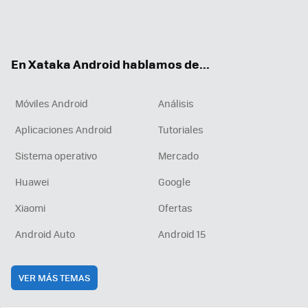
Twit
Fac
You
Inst
RSS
Flip
ter
ebo
tub
agr
boa
ok
e
am
rd
En Xataka Android hablamos de...
Móviles Android
Análisis
Aplicaciones Android
Tutoriales
Sistema operativo
Mercado
Huawei
Google
Xiaomi
Ofertas
Android Auto
Android 15
VER MÁS TEMAS