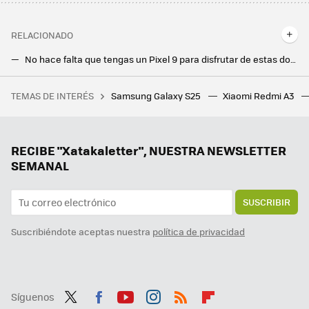
RELACIONADO
No hace falta que tengas un Pixel 9 para disfrutar de estas dos funciones mágicas de Google. Descubre si el tuyo es compatible
Si tienes un Samsung y quieres aprovechar al máximo sus cámaras, esta app lo cambia todo. Averigua si el tuyo es compatible
TEMAS DE INTERÉS
Samsung Galaxy S25
Xiaomi Redmi A3
Un Bizum europeo es posible. Los sistemas del sur de Europa acercan posiciones con Wero, la alternativa franco-alemana
Han pasado 48 años y ésta todavía es una de las mejores películas de la Segunda Guerra Mundial. Y la tienes en streaming
Es una de las series de ciencia ficción más fascinantes que he visto, del creador de '28 días después'. La tienes en streaming
RECIBE "Xatakaletter", NUESTRA NEWSLETTER
SEMANAL
SUSCRIBIR
Suscribiéndote aceptas nuestra
política de privacidad
Síguenos