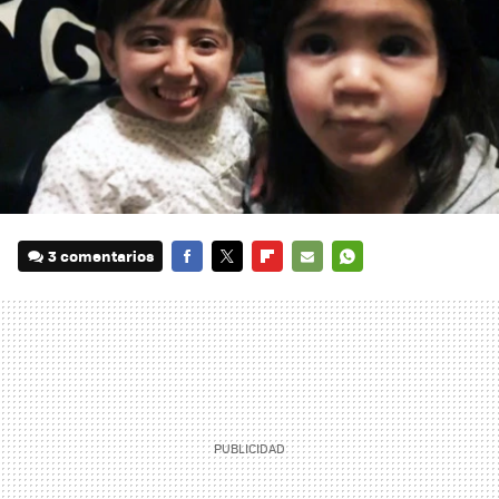
3 comentarios
FACEBOOK
TWITTER
FLIPBOARD
E-
WHATSAPP
MAIL