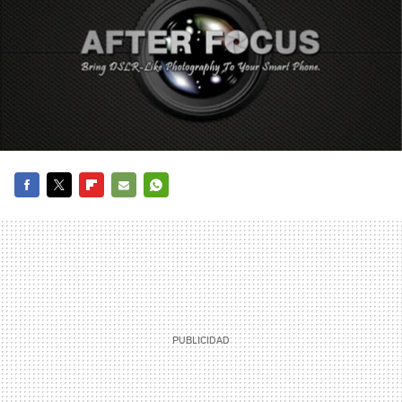
FACEBOOK
TWITTER
FLIPBOARD
E-
WHATSAPP
MAIL