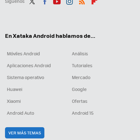
Síguenos
Twit
Fac
You
Inst
RSS
Flip
ter
ebo
tub
agr
boa
ok
e
am
rd
En Xataka Android hablamos de...
Móviles Android
Análisis
Aplicaciones Android
Tutoriales
Sistema operativo
Mercado
Huawei
Google
Xiaomi
Ofertas
Android Auto
Android 15
VER MÁS TEMAS