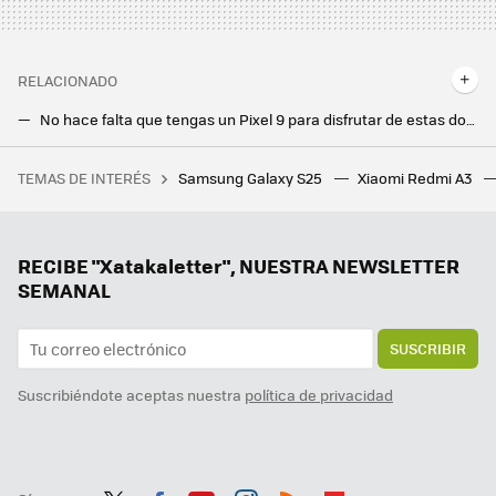
RELACIONADO
No hace falta que tengas un Pixel 9 para disfrutar de estas dos funciones mágicas de Google. Descubre si el tuyo es compatible
Si tienes un Samsung y quieres aprovechar al máximo sus cámaras, esta app lo cambia todo. Averigua si el tuyo es compatible
TEMAS DE INTERÉS
Samsung Galaxy S25
Xiaomi Redmi A3
De haberlo sabido, me habría esperado para comprar este ratón gaming que uso a diario y que ahora sale más barato en PcComponentes
Esta es una de las mejores series de todos los tiempos, y también una de las más importantes. La tienes en streaming
El juego por el que todos pedían vidas se reinventa 13 años después: el Candy Crush de siempre tiene nuevo disfraz
RECIBE "Xatakaletter", NUESTRA NEWSLETTER
SEMANAL
SUSCRIBIR
Suscribiéndote aceptas nuestra
política de privacidad