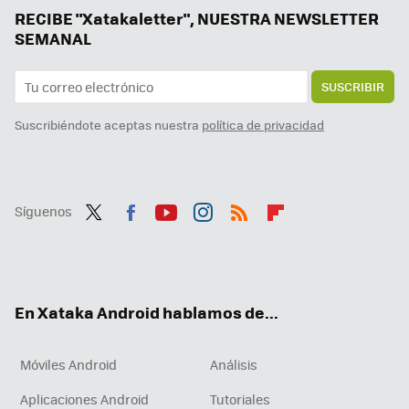
He comprado un “AirTag” para Android barato y no esperaba que funcionase tan bien con todos mis teléfonos
RECIBE "Xatakaletter", NUESTRA NEWSLETTER
SEMANAL
SUSCRIBIR
Suscribiéndote aceptas nuestra
política de privacidad
Síguenos
Twit
Fac
You
Inst
RSS
Flip
ter
ebo
tub
agr
boa
ok
e
am
rd
En Xataka Android hablamos de...
Móviles Android
Análisis
Aplicaciones Android
Tutoriales