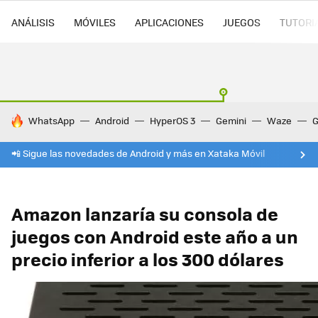
ANÁLISIS
MÓVILES
APLICACIONES
JUEGOS
TUTORI
HOY SE HABLA DE
WhatsApp
Android
HyperOS 3
Gemini
Waze
G
📲 Sigue las novedades de Android y más en Xataka Móvil
Amazon lanzaría su consola de
juegos con Android este año a un
precio inferior a los 300 dólares