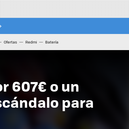
Ofertas
Redmi
Batería
r 607€ o un
escándalo para