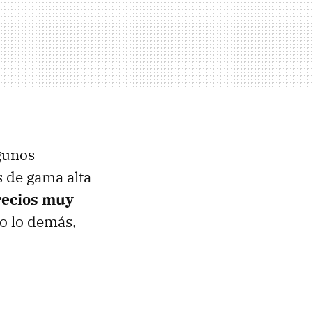
gunos
 de gama alta
recios muy
do lo demás,