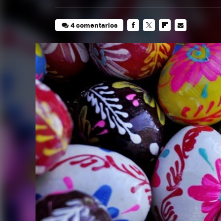
4 comentarios
FACEBOOK
TWITTER
FLIPBOARD
E-
MAIL