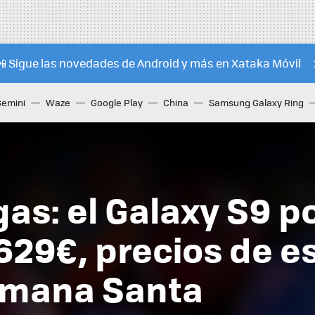
📲 Sigue las novedades de Android y más en Xataka Móvil
Gemini
Waze
Google Play
China
Samsung Galaxy Ring
s: el Galaxy S9 po
r 629€, precios de 
Semana Santa