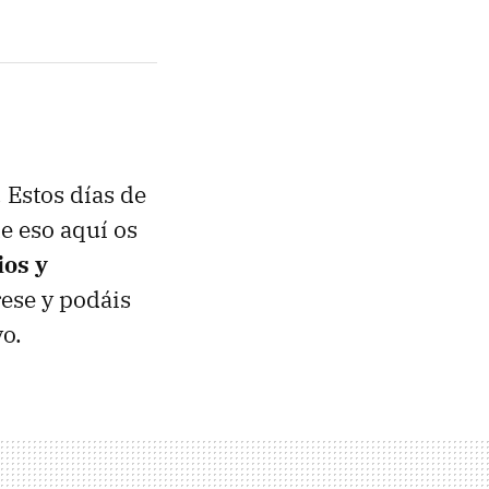
. Estos días de
e eso aquí os
ios y
rese y podáis
o.