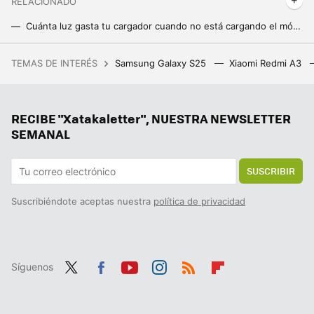
RELACIONADO
Cuánta luz gasta tu cargador cuando no está cargando el móvil: éste es su consumo fantasma
Esto es lo que consume el cargador del móvil si te lo dejas enchufado. Lo hemos comprobado
TEMAS DE INTERÉS
Samsung Galaxy S25
Xiaomi Redmi A3
Este anime de astronautas ostenta un récord loco e imbatible: tener el primer diálogo en una obra de ficción grabada desde la Estación Espacial Internacional
Google la lía en todo el mundo y estos Chromecast dejan de funcionar: reiniciarlos no sirve de nada
RECIBE "Xatakaletter", NUESTRA NEWSLETTER
Hay vida más allá de Windows y Mac: los Chromebooks son perfectos para trabajar o estudiar y estos son los mejores
SEMANAL
SUSCRIBIR
Suscribiéndote aceptas nuestra
política de privacidad
Síguenos
Twit
Fac
You
Inst
RSS
Flip
ter
ebo
tub
agr
boa