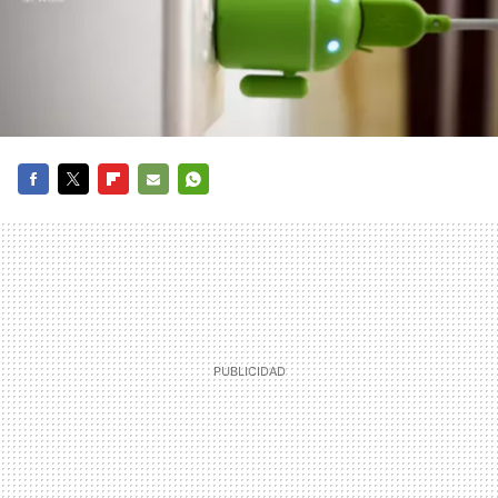
FACEBOOK
TWITTER
FLIPBOARD
E-
WHATSAPP
MAIL