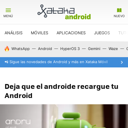
MENÚ
NUEVO
ANÁLISIS
MÓVILES
APLICACIONES
JUEGOS
TUT
HOY SE HABLA DE
WhatsApp
Android
HyperOS 3
Gemini
Waze
📲 Sigue las novedades de Android y más en Xataka Móvil
Deja que el androide recargue tu
Android