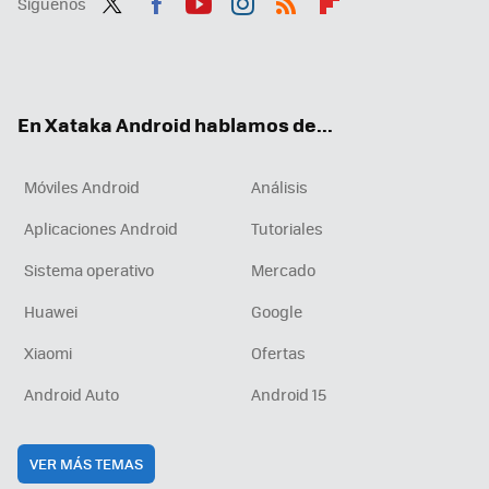
Síguenos
Twit
Fac
You
Inst
RSS
Flip
ter
ebo
tub
agr
boa
ok
e
am
rd
En Xataka Android hablamos de...
Móviles Android
Análisis
Aplicaciones Android
Tutoriales
Sistema operativo
Mercado
Huawei
Google
Xiaomi
Ofertas
Android Auto
Android 15
VER MÁS TEMAS