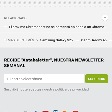
RELACIONADO
El próximo Chromecast no se parecerá en nada a un Chromecast. De estar escondido detrás de la tele a colocarse sobre la mesa
Google quiere unas gafas con Inteligencia Artificial. Su plan: robarle a Meta la colaboración con Ray-Ban
TEMAS DE INTERÉS
Samsung Galaxy S25
Xiaomi Redmi A3
Es el principio del fin de las calderas de gas, carbón y gasoil: esto es lo que cambia a partir de 2025
Mi smartphone de 1.000 euros puede hacer muchas cosas pero los móviles antiguos lo superan en esto. Es de los peores cambios en la historia
Este Pixel 8 Pro está a un precio irresistible, ofertas en Samsung para antes de Reyes Magos: Cazando Gangas
RECIBE "Xatakaletter", NUESTRA NEWSLETTER
SEMANAL
SUSCRIBIR
Suscribiéndote aceptas nuestra
política de privacidad