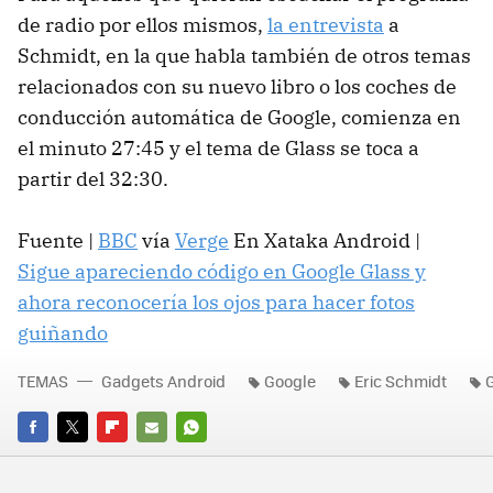
de radio por ellos mismos,
la entrevista
a
Schmidt, en la que habla también de otros temas
relacionados con su nuevo libro o los coches de
conducción automática de Google, comienza en
el minuto 27:45 y el tema de Glass se toca a
partir del 32:30.
Fuente |
BBC
vía
Verge
En Xataka Android |
Sigue apareciendo código en Google Glass y
ahora reconocería los ojos para hacer fotos
guiñando
TEMAS
Gadgets Android
Google
Eric Schmidt
FACEBOOK
TWITTER
FLIPBOARD
E-
WHATSAPP
MAIL