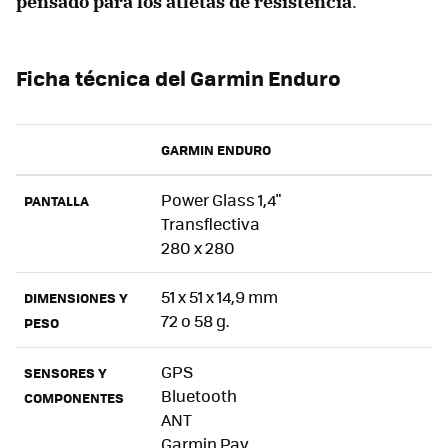
pensado para los atletas de resistencia
.
Ficha técnica del Garmin Enduro
GARMIN ENDURO
Power Glass 1,4"
PANTALLA
Transflectiva
280 x 280
51 x 51 x 14,9 mm
DIMENSIONES Y
72 o 58 g.
PESO
GPS
SENSORES Y
Bluetooth
COMPONENTES
ANT
Garmin Pay