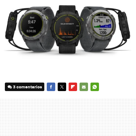
3 comentarios
FACEBOOK
TWITTER
FLIPBOARD
E-
WHATSAPP
MAIL