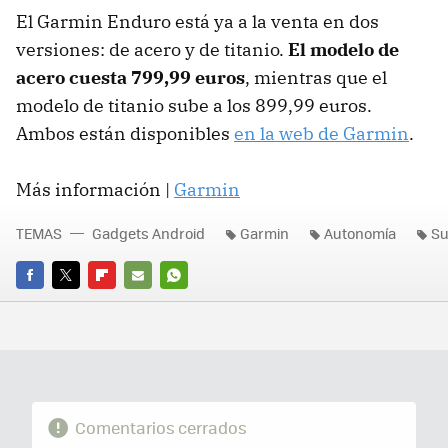
El Garmin Enduro está ya a la venta en dos
versiones: de acero y de titanio.
El modelo de
acero cuesta 799,99 euros
, mientras que el
modelo de titanio sube a los 899,99 euros.
Ambos están disponibles
en la web de Garmin
.
Más información |
Garmin
TEMAS
Gadgets Android
Garmin
Autonomía
S
FACEBOOK
TWITTER
FLIPBOARD
E-
WHATSAPP
MAIL
Comentarios cerrados