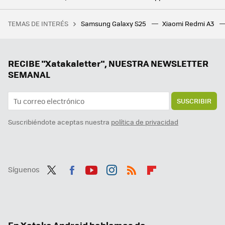
No sabía si era mejor un reloj inteligente o una pulsera inteligente, así que he comprado los dos. Un año después ya tengo la respuesta
TEMAS DE INTERÉS
Samsung Galaxy S25
Xiaomi Redmi A3
10 apps maravillosas de Mac que aún no tienen equivalente de la misma calidad en Windows
Así son los increíbles plegables en los que trabaja Samsung: una consola de videojuegos y un Galaxy Z Flip como nunca habíamos visto
Samsung hace los deberes con el nuevo Galaxy Z Flip7: vendrá con la mejor pantalla exterior hasta la fecha
RECIBE "Xatakaletter", NUESTRA NEWSLETTER
SEMANAL
SUSCRIBIR
Suscribiéndote aceptas nuestra
política de privacidad
Síguenos
Twit
Fac
You
Inst
RSS
Flip
ter
ebo
tub
agr
boa
ok
e
am
rd