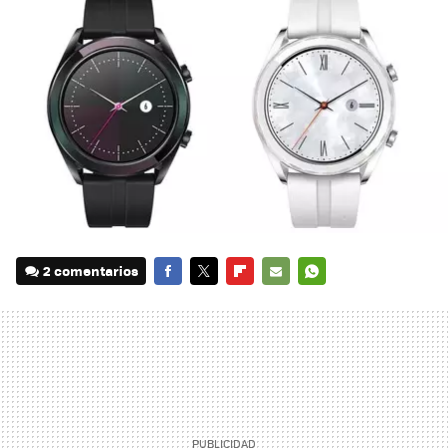
2 comentarios
FACEBOOK
TWITTER
FLIPBOARD
E-
WHATSAPP
MAIL