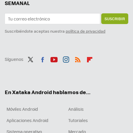
SEMANAL
SUSCRIBIR
Suscribiéndote aceptas nuestra
política de privacidad
Síguenos
Twit
Fac
You
Inst
RSS
Flip
ter
ebo
tub
agr
boa
ok
e
am
rd
En Xataka Android hablamos de...
Móviles Android
Análisis
Aplicaciones Android
Tutoriales
Sistema operativo
Mercado