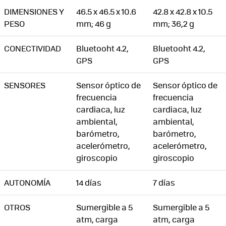
DIMENSIONES Y
46.5 x 46.5 x 10.6
42.8 x 42.8 x 10.5
PESO
mm; 46 g
mm; 36,2 g
CONECTIVIDAD
Bluetooht 4.2,
Bluetooht 4.2,
GPS
GPS
SENSORES
Sensor óptico de
Sensor óptico de
frecuencia
frecuencia
cardiaca, luz
cardiaca, luz
ambiental,
ambiental,
barómetro,
barómetro,
acelerómetro,
acelerómetro,
giroscopio
giroscopio
AUTONOMÍA
14 días
7 días
OTROS
Sumergible a 5
Sumergible a 5
atm, carga
atm, carga