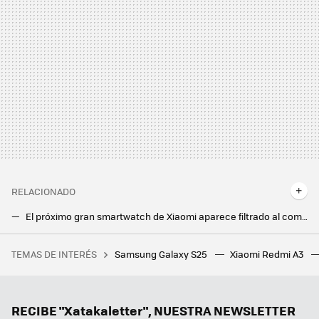
RELACIONADO
El próximo gran smartwatch de Xiaomi aparece filtrado al completo, incluso con precios: así será el Xiaomi Watch 2 Pro
La nueva Xiaomi Smart Band 8 frente a su competencia directa en pulseras de actividad
TEMAS DE INTERÉS
Samsung Galaxy S25
Xiaomi Redmi A3
Ya puedes renovar tu DNI al instante. DNI exprés logra (por fin) simplificar este trámite
RECIBE "Xatakaletter", NUESTRA NEWSLETTER