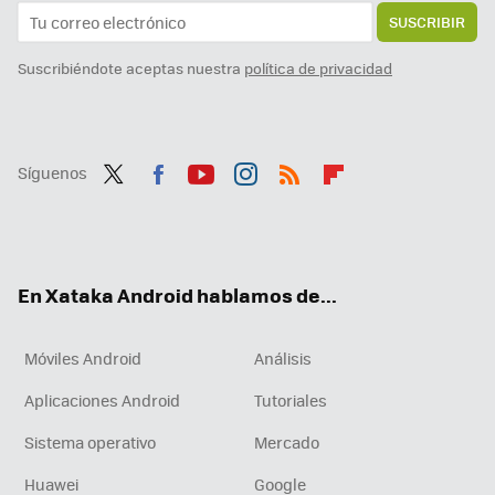
SUSCRIBIR
Suscribiéndote aceptas nuestra
política de privacidad
Síguenos
Twit
Fac
You
Inst
RSS
Flip
ter
ebo
tub
agr
boa
ok
e
am
rd
En Xataka Android hablamos de...
Móviles Android
Análisis
Aplicaciones Android
Tutoriales
Sistema operativo
Mercado
Huawei
Google