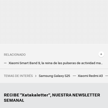
RELACIONADO
Xiaomi Smart Band 9, la reina de las pulseras de actividad mantiene el trono con el doble de brillo y más batería
Los próximos Galaxy Watch podrían ofrecer una autonomía brutal muy pronto. El secreto está en las nuevas baterías de estado sólido
TEMAS DE INTERÉS
Samsung Galaxy S25
Xiaomi Redmi A3
Cómo evitar que aparezcan bichitos en el arroz, pasta, harina y legumbres que guardas en la despensa: así puedes librarte de ellos
Así son los increíbles plegables en los que trabaja Samsung: una consola de videojuegos y un Galaxy Z Flip como nunca habíamos visto
Ni Samsung ni Apple, el campeón en móviles ultradelgados es este fabricante chino que sigue sin llegar a Europa
RECIBE "Xatakaletter", NUESTRA NEWSLETTER
SEMANAL