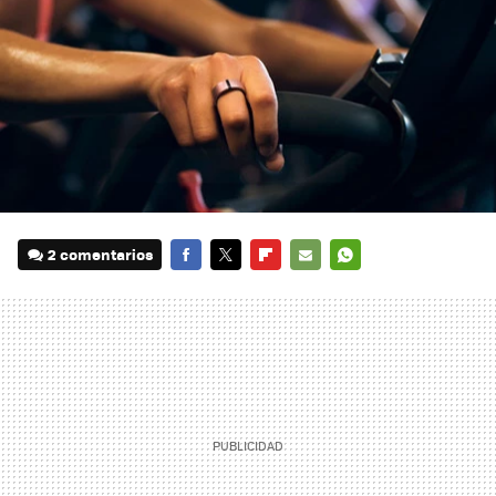
2 comentarios
FACEBOOK
TWITTER
FLIPBOARD
E-
WHATSAPP
MAIL