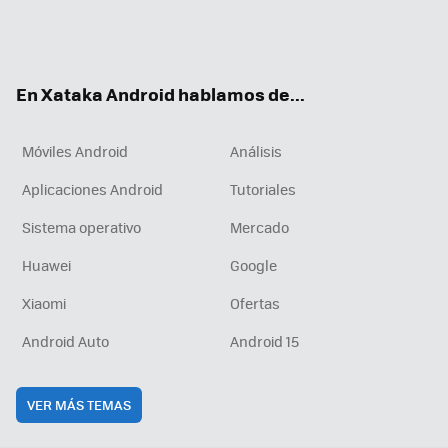
Twit
Fac
You
Inst
RSS
Flip
ter
ebo
tub
agr
boa
ok
e
am
rd
En Xataka Android hablamos de...
Móviles Android
Análisis
Aplicaciones Android
Tutoriales
Sistema operativo
Mercado
Huawei
Google
Xiaomi
Ofertas
Android Auto
Android 15
VER MÁS TEMAS