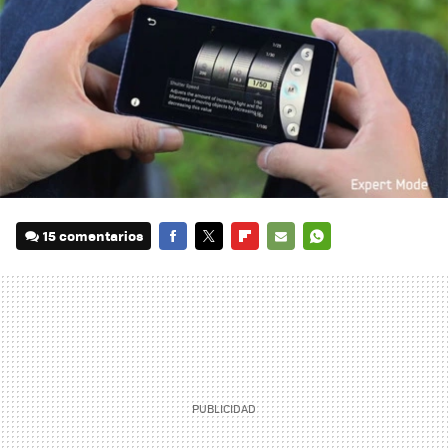
15 comentarios
FACEBOOK
TWITTER
FLIPBOARD
E-
WHATSAPP
MAIL