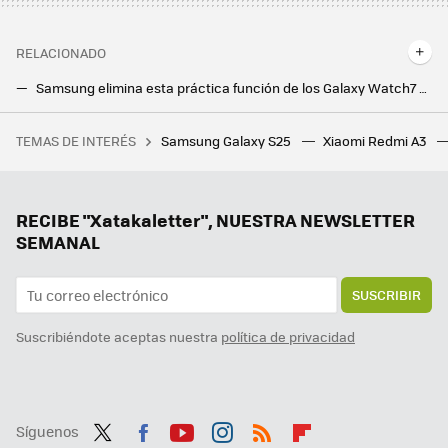
RELACIONADO
Samsung elimina esta práctica función de los Galaxy Watch7 y Watch Ultra. Este es el motivo
Samsung retrasa los envíos de los Galaxy Buds3 Pro por problemas de calidad: qué está pasando con sus auriculares
TEMAS DE INTERÉS
Samsung Galaxy S25
Xiaomi Redmi A3
Adiós a los excesos tras la Navidad: Cosori es la freidora de aire que te ayudará a cocinar saludable tras las fiestas
Se acaba el secreto de los Samsung Galaxy S25. Esta es la fecha del primer evento Unpacked de 2025
OnePlus 13R: un hermano pequeño más barato pero con todo lo necesario para sorprender por su relación precio-especificaciones
RECIBE "Xatakaletter", NUESTRA NEWSLETTER
SEMANAL
SUSCRIBIR
Suscribiéndote aceptas nuestra
política de privacidad
Síguenos