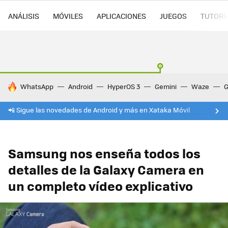
ANÁLISIS
MÓVILES
APLICACIONES
JUEGOS
TUTORI
HOY SE HABLA DE
WhatsApp
Android
HyperOS 3
Gemini
Waze
G
📲 Sigue las novedades de Android y más en Xataka Móvil
Samsung nos enseña todos los
detalles de la Galaxy Camera en
un completo vídeo explicativo