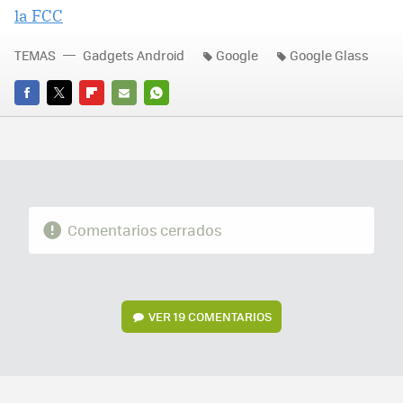
la FCC
TEMAS
Gadgets Android
Google
Google Glass
FACEBOOK
TWITTER
FLIPBOARD
E-
WHATSAPP
MAIL
Comentarios cerrados
VER
19 COMENTARIOS