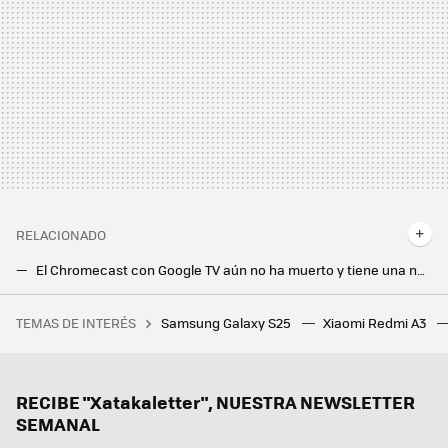
RELACIONADO
El Chromecast con Google TV aún no ha muerto y tiene una nueva actualización disponible
Gemini lleva la IA a los altavoces de Google. Los Google Nest cambian para siempre
TEMAS DE INTERÉS
Samsung Galaxy S25
Xiaomi Redmi A3
RootedCon está dispuesta a llegar al Constitucional si tiene que hacerlo: "LaLiga ha hackeado la ley" con los bloqueos de IPs
Samsung hace los deberes con el nuevo Galaxy Z Flip7: vendrá con la mejor pantalla exterior hasta la fecha
Ni Samsung ni Apple, el campeón en móviles ultradelgados es este fabricante chino que sigue sin llegar a Europa
RECIBE "Xatakaletter", NUESTRA NEWSLETTER
SEMANAL