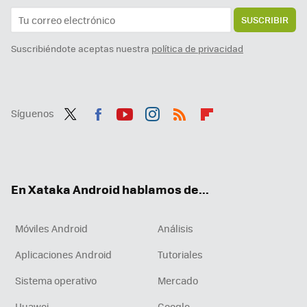
SUSCRIBIR
Suscribiéndote aceptas nuestra
política de privacidad
Síguenos
Twit
Fac
You
Inst
RSS
Flip
ter
ebo
tub
agr
boa
ok
e
am
rd
En Xataka Android hablamos de...
Móviles Android
Análisis
Aplicaciones Android
Tutoriales
Sistema operativo
Mercado
Huawei
Google