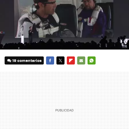
19 comentarios
FACEBOOK
TWITTER
FLIPBOARD
E-
WHATSAPP
MAIL