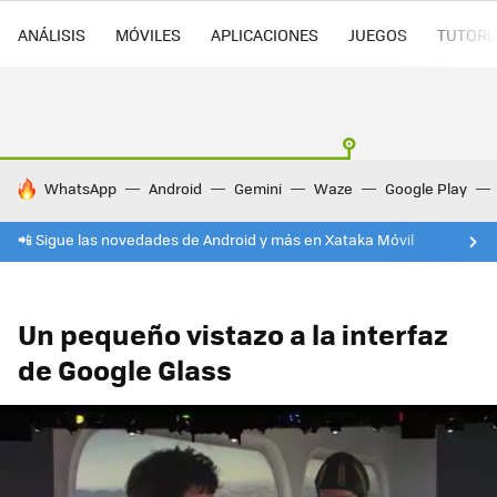
ANÁLISIS
MÓVILES
APLICACIONES
JUEGOS
TUTORI
HOY SE HABLA DE
WhatsApp
Android
Gemini
Waze
Google Play
📲 Sigue las novedades de Android y más en Xataka Móvil
Un pequeño vistazo a la interfaz
de Google Glass