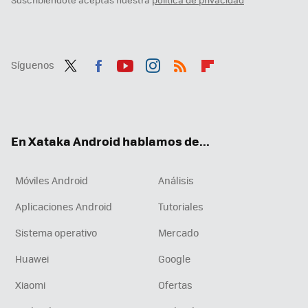
Síguenos
Twit
Fac
You
Inst
RSS
Flip
ter
ebo
tub
agr
boa
ok
e
am
rd
En Xataka Android hablamos de...
Móviles Android
Análisis
Aplicaciones Android
Tutoriales
Sistema operativo
Mercado
Huawei
Google
Xiaomi
Ofertas