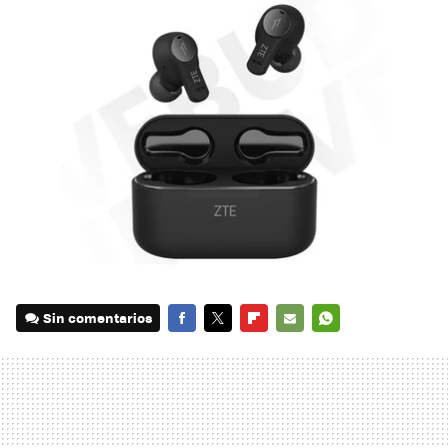
Sin comentarios
FACEBOOK
TWITTER
FLIPBOARD
E-
WHATSAPP
MAIL