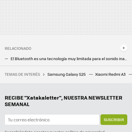
RELACIONADO
El Bluetooth es una tecnología muy limitada para el sonido inalámbrico. Qualcomm tiene la solución
El Chromecast con Google TV aún no ha muerto y tiene una nueva actualización disponible
TEMAS DE INTERÉS
Samsung Galaxy S25
Xiaomi Redmi A3
Leroy Merlin te permite tener luz gratis al instante con este kit solar sin complicadas obras
Samsung hace los deberes con el nuevo Galaxy Z Flip7: vendrá con la mejor pantalla exterior hasta la fecha
Ni Samsung ni Apple, el campeón en móviles ultradelgados es este fabricante chino que sigue sin llegar a Europa
RECIBE "Xatakaletter", NUESTRA NEWSLETTER
SEMANAL
SUSCRIBIR
Suscribiéndote aceptas nuestra
política de privacidad