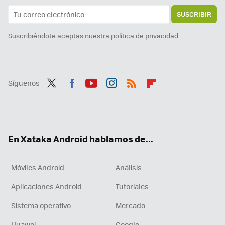
SUSCRIBIR
Suscribiéndote aceptas nuestra
política de privacidad
Síguenos
Twit
Fac
You
Inst
RSS
Flip
ter
ebo
tub
agr
boa
ok
e
am
rd
En Xataka Android hablamos de...
Móviles Android
Análisis
Aplicaciones Android
Tutoriales
Sistema operativo
Mercado
Huawei
Google