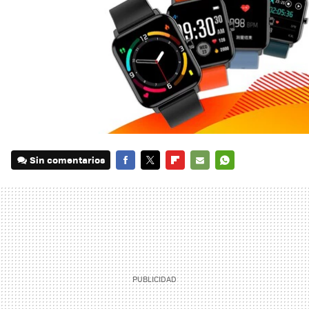
Sin comentarios
FACEBOOK
TWITTER
FLIPBOARD
E-
WHATSAPP
MAIL