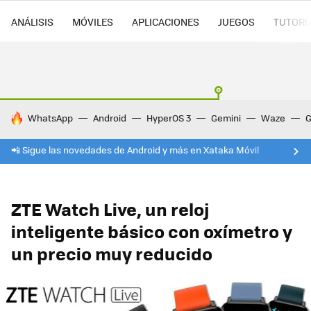
ANÁLISIS
MÓVILES
APLICACIONES
JUEGOS
TUTORI
HOY SE HABLA DE
WhatsApp
Android
HyperOS 3
Gemini
Waze
G
📲 Sigue las novedades de Android y más en Xataka Móvil
ZTE Watch Live, un reloj
inteligente básico con oxímetro y
un precio muy reducido