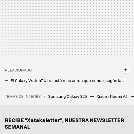
RELACIONADO
El Galaxy Watch7 Ultra está mas cerca que nunca, según las filtraciones más recientes
De poder instalar aplicaciones a varios días de batería: así ha cambiado mi preferencia por los smartwatches
TEMAS DE INTERÉS
Samsung Galaxy S25
Xiaomi Redmi A3
28 autoras para informarse y reflexionar sobre videojuegos
Así son los increíbles plegables en los que trabaja Samsung: una consola de videojuegos y un Galaxy Z Flip como nunca habíamos visto
Huawei FreeArc: un diseño único para hacer deporte y seguir escuchando todo lo que nos rodea
RECIBE "Xatakaletter", NUESTRA NEWSLETTER
SEMANAL