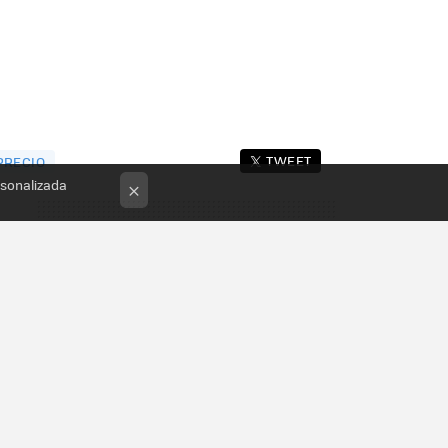
TWEET
PRECIO
rsonalizada
×