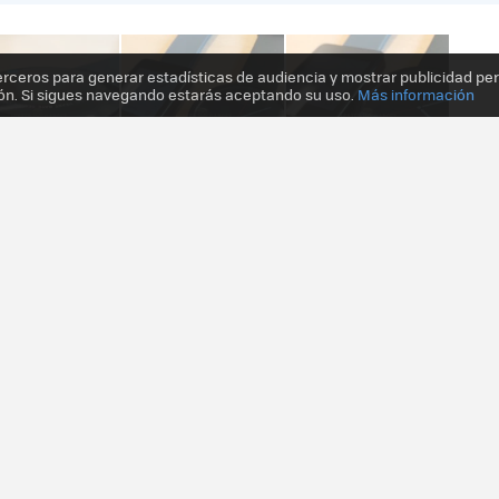
erceros para generar estadísticas de audiencia y mostrar publicidad pe
ón. Si sigues navegando estarás aceptando su uso.
Más información