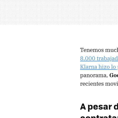
Tenemos mucho
8.000 trabajad
Klarna hizo l
panorama,
Goo
recientes mov
A pesar d
contrat