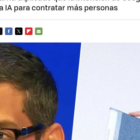
a IA para contratar más personas
FACEBOOK
TWITTER
FLIPBOARD
E-
MAIL