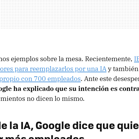
s ejemplos sobre la mesa. Recientemente,
I
ores para reemplazarlos por una IA
y también
o propio con 700 empleados
. Ante este desesp
gle ha explicado que su intención es contr
imientos no dicen lo mismo.
e la IA, Google dice que qui
ar más empleados