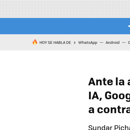
HOY SE HABLA DE
WhatsApp
Android
Ante la
IA, Goog
a contr
Sundar Picha