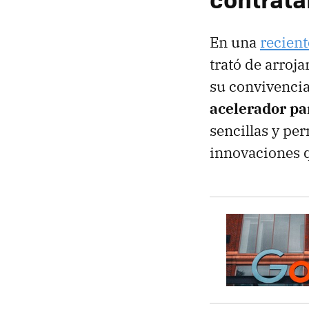
En una
recien
trató de arroja
su convivencia
acelerador pa
sencillas y pe
innovaciones q