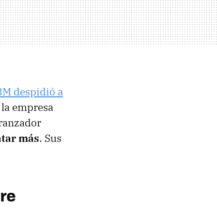
BM despidió a
 la empresa
eranzador
atar más
. Sus
ere