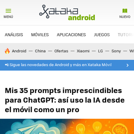
MENÚ
NUEVO
ANÁLISIS
MÓVILES
APLICACIONES
JUEGOS
TUTORI
HOY SE HABLA DE
Android
China
Ofertas
Xiaomi
LG
Sony
Wi
📲 Sigue las novedades de Android y más en Xataka Móvil
Mis 35 prompts imprescindibles
para ChatGPT: así uso la IA desde
el móvil como un pro