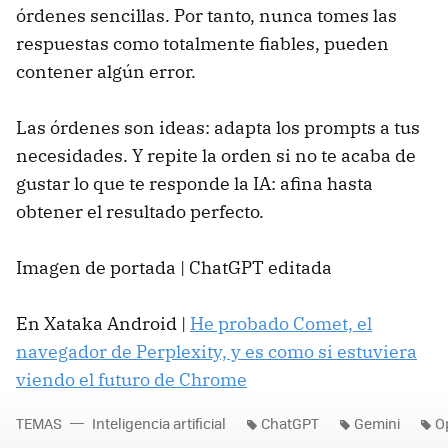
órdenes sencillas. Por tanto, nunca tomes las
respuestas como totalmente fiables, pueden
contener algún error.
Las órdenes son ideas: adapta los prompts a tus
necesidades. Y repite la orden si no te acaba de
gustar lo que te responde la IA: afina hasta
obtener el resultado perfecto.
Imagen de portada | ChatGPT editada
En Xataka Android |
He probado Comet, el
navegador de Perplexity, y es como si estuviera
viendo el futuro de Chrome
TEMAS
Inteligencia artificial
ChatGPT
Gemini
O