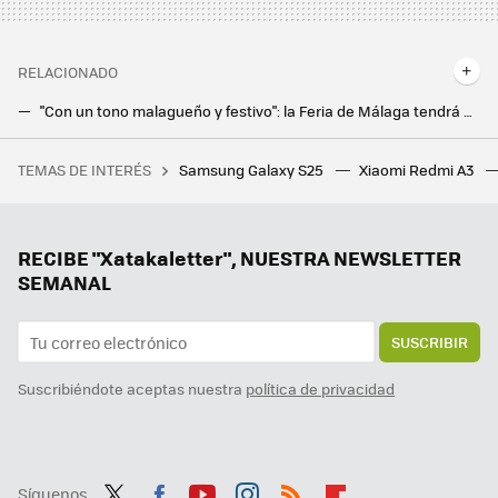
RELACIONADO
"Con un tono malagueño y festivo": la Feria de Málaga tendrá una IA para cada asistente sin tener que instalar ninguna app
Dejé que la IA de Gemini organizara mi día a día durante una semana: he descubierto para qué es increíblemente útil
TEMAS DE INTERÉS
Samsung Galaxy S25
Xiaomi Redmi A3
En 2024, un eclipse hizo desaparecer 14 gigavatios de la red eléctrica de Texas. Es la mejor pista de lo que le espera a España
RECIBE "Xatakaletter", NUESTRA NEWSLETTER
SEMANAL
SUSCRIBIR
Suscribiéndote aceptas nuestra
política de privacidad
Síguenos