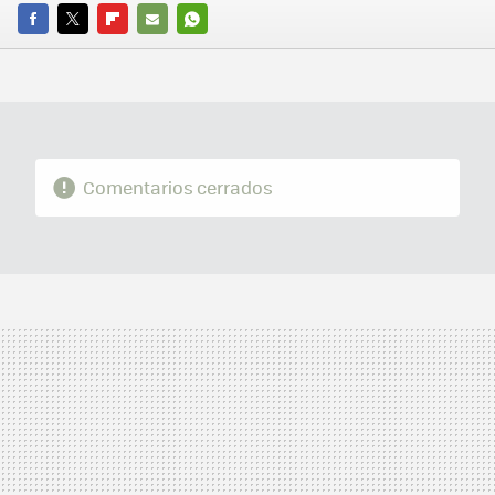
FACEBOOK
TWITTER
FLIPBOARD
E-
WHATSAPP
MAIL
Comentarios cerrados