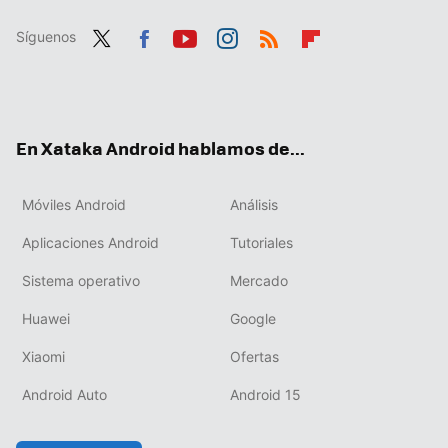
Síguenos
Twit
Fac
You
Inst
RSS
Flip
ter
ebo
tub
agr
boa
ok
e
am
rd
En Xataka Android hablamos de...
Móviles Android
Análisis
Aplicaciones Android
Tutoriales
Sistema operativo
Mercado
Huawei
Google
Xiaomi
Ofertas
Android Auto
Android 15