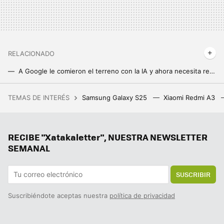
RELACIONADO
A Google le comieron el terreno con la IA y ahora necesita recuperarlo. Incluirla en el buscador no está siendo la mejor idea
La IA no solo sabe hacer imágenes de Ghibli: ChatGPT es perfecto para crear memes. Ya no uso otra cosa
TEMAS DE INTERÉS
Samsung Galaxy S25
Xiaomi Redmi A3
Se inspira en uno de los mejores mundos abiertos de zombis en Steam, añade terror cósmico y ya puedes probarlo gratis
Ya sabemos si Samsung va a cobrar por la inteligencia artificial de los Galaxy: la IA será gratuita, pero habrá excepciones
RECIBE "Xatakaletter", NUESTRA NEWSLETTER
Meta AI en WhatsApp: qué ventajas tiene y cómo usarlo como si fuera un contacto más
SEMANAL
SUSCRIBIR
Suscribiéndote aceptas nuestra
política de privacidad