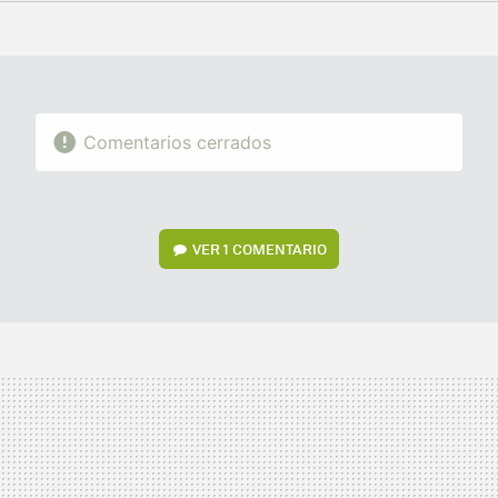
FACEBOOK
TWITTER
FLIPBOARD
E-
WHATSAPP
MAIL
Comentarios cerrados
VER
1 COMENTARIO