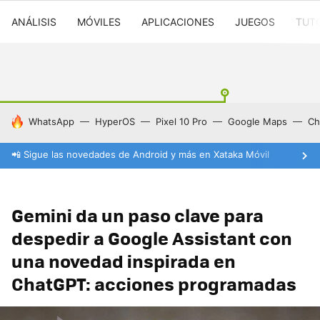
ANÁLISIS
MÓVILES
APLICACIONES
JUEGOS
TUT
HOY SE HABLA DE
WhatsApp
HyperOS
Pixel 10 Pro
Google Maps
Ch
📲 Sigue las novedades de Android y más en Xataka Móvil
Gemini da un paso clave para
despedir a Google Assistant con
una novedad inspirada en
ChatGPT: acciones programadas