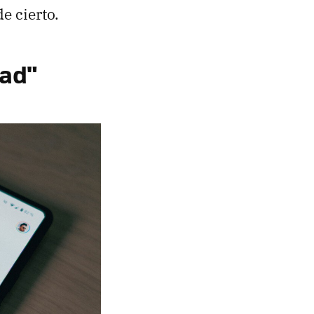
e cierto.
dad"