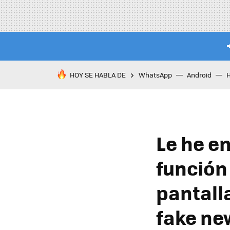
HOY SE HABLA DE
WhatsApp
Android
Le he en
función
pantalla
fake ne