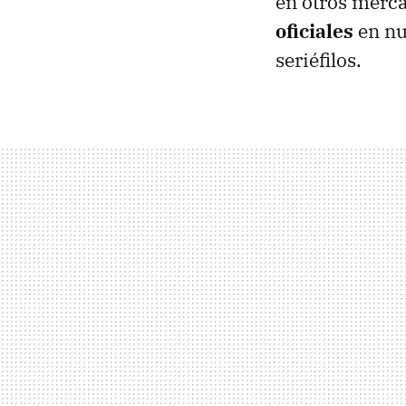
en otros merca
oficiales
en nu
seriéfilos.