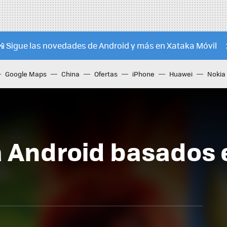
📲 Sigue las novedades de Android y más en Xataka Móvil
Google Maps
China
Ofertas
iPhone
Huawei
Nokia
a Android basados 