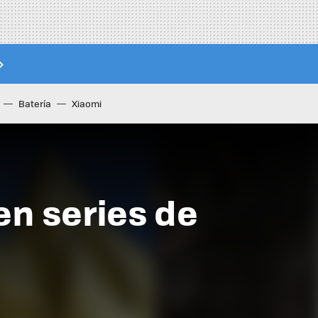
Batería
Xiaomi
en series de