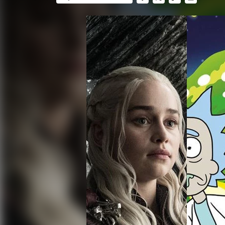
FACEBOOK
TWITTER
FLIPBOARD
E-
MAIL