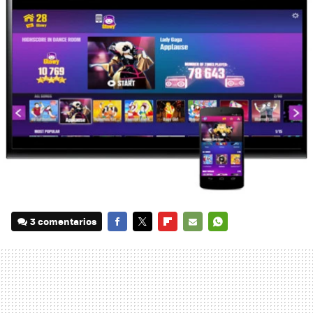
3 comentarios
FACEBOOK
TWITTER
FLIPBOARD
E-
WHATSAPP
MAIL