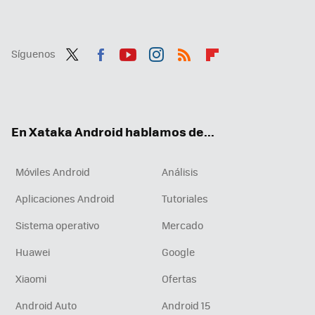
Síguenos
Twit
Fac
You
Inst
RSS
Flip
ter
ebo
tub
agr
boa
ok
e
am
rd
En Xataka Android hablamos de...
Móviles Android
Análisis
Aplicaciones Android
Tutoriales
Sistema operativo
Mercado
Huawei
Google
Xiaomi
Ofertas
Android Auto
Android 15