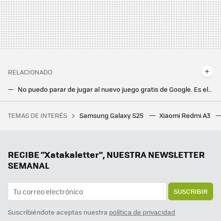
RELACIONADO
No puedo parar de jugar al nuevo juego gratis de Google. Es el regreso de un clásico legendario
La PlayStation 5 Pro ya está aquí, pero yo no la necesito. Así es como juego a la Play desde mi móvil Android
TEMAS DE INTERÉS
Samsung Galaxy S25
Xiaomi Redmi A3
Si la pregunta es cuánto dinero existe en el mundo por persona, este revelador gráfico tiene la respuesta
La gran revolución que Google prepara con Gemini: respuestas personalizadas basadas en tu historial
Han pasado 48 años y ésta todavía es una de las mejores películas de la Segunda Guerra Mundial. Y la tienes en streaming
RECIBE "Xatakaletter", NUESTRA NEWSLETTER
SEMANAL
SUSCRIBIR
Suscribiéndote aceptas nuestra
política de privacidad