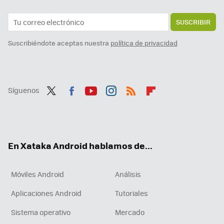
SUSCRIBIR
Suscribiéndote aceptas nuestra
política de privacidad
Síguenos
Twit
Fac
You
Inst
RSS
Flip
ter
ebo
tub
agr
boa
ok
e
am
rd
En Xataka Android hablamos de...
Móviles Android
Análisis
Aplicaciones Android
Tutoriales
Sistema operativo
Mercado