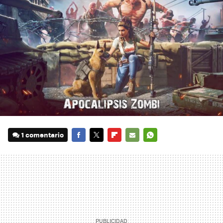
1 comentario
FACEBOOK
TWITTER
FLIPBOARD
E-
WHATSAPP
MAIL