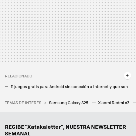
RELACIONADO
11 juegos gratis para Android sin conexión a Internet y que son tan buenos que no parecen gratuitos
11 juegos gratis para Android sin conexión a Internet y que son tan buenos que no parecen gratuitos
TEMAS DE INTERÉS
Samsung Galaxy S25
Xiaomi Redmi A3
Un jugador compra a su hijo un PC gaming nuevo por 1.160 euros, pero no se da cuenta de que el hardware instalado tiene más de 10 años
El juego por el que todos pedían vidas se reinventa 13 años después: el Candy Crush de siempre tiene nuevo disfraz
Me he enganchado al Mahjong, el juego de mesa chino, y estas son mis apps favoritas para jugarlo gratis
RECIBE "Xatakaletter", NUESTRA NEWSLETTER
SEMANAL