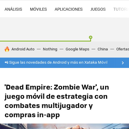
ANÁLISIS
MÓVILES
APLICACIONES
JUEGOS
TUTORI
HOY SE HABLA DE
Android Auto
Nothing
Google Maps
China
Oferta
📲 Sigue las novedades de Android y más en Xataka Móvil
'Dead Empire: Zombie War', un
juego móvil de estrategia con
combates multijugador y
compras in-app