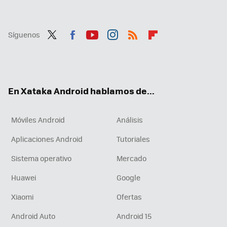
Síguenos
Twit
Fac
You
Inst
RSS
Flip
ter
ebo
tub
agr
boa
ok
e
am
rd
En Xataka Android hablamos de...
Móviles Android
Análisis
Aplicaciones Android
Tutoriales
Sistema operativo
Mercado
Huawei
Google
Xiaomi
Ofertas
Android Auto
Android 15