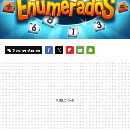
3 comentarios
FACEBOOK
TWITTER
FLIPBOARD
E-
WHATSAPP
MAIL