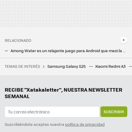
RELACIONADO
Among Water es un relajante juego para Android que mezcla pesca y gatitos: ideal para "desconectar" el cerebro
Google Play Juegos para Windows es todavía mejor: soporte de mandos de consola, resolución 4K, 'Clash of Clans' y más novedades
TEMAS DE INTERÉS
Samsung Galaxy S25
Xiaomi Redmi A3
Marvel Studios nos presentó al hijo alienígena de Hulk y se ha olvidado de él. Y no es el único personaje abandonado
RECIBE "Xatakaletter", NUESTRA NEWSLETTER
SEMANAL
SUSCRIBIR
Suscribiéndote aceptas nuestra
política de privacidad