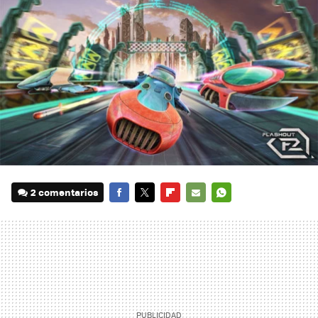
2 comentarios
FACEBOOK
TWITTER
FLIPBOARD
E-
WHATSAPP
MAIL