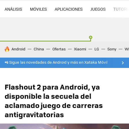
ANÁLISIS
MÓVILES
APLICACIONES
JUEGOS
TUTORI
HOY SE HABLA DE
Android
China
Ofertas
Xiaomi
LG
Sony
Wi
📲 Sigue las novedades de Android y más en Xataka Móvil
Flashout 2 para Android, ya
disponible la secuela del
aclamado juego de carreras
antigravitatorias