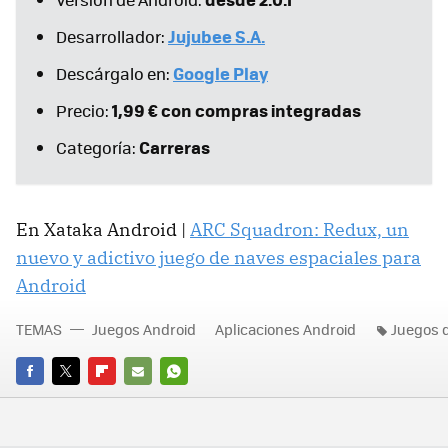
Jujubee S.A.
Desarrollador:
Google Play
Descárgalo en:
1,99 € con compras integradas
Precio:
Carreras
Categoría:
En Xataka Android |
ARC Squadron: Redux, un
nuevo y adictivo juego de naves espaciales para
Android
TEMAS
Juegos Android
Aplicaciones Android
Juegos 
FACEBOOK
TWITTER
FLIPBOARD
E-
WHATSAPP
MAIL