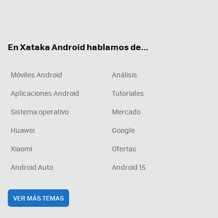
Twit
Fac
You
Inst
RSS
Flip
ter
ebo
tub
agr
boa
ok
e
am
rd
En Xataka Android hablamos de...
Móviles Android
Análisis
Aplicaciones Android
Tutoriales
Sistema operativo
Mercado
Huawei
Google
Xiaomi
Ofertas
Android Auto
Android 15
VER MÁS TEMAS