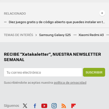
RELACIONADO
Diez juegos gratis y de código abierto que puedes instalar en tu Android
Zenless Zone Zero ya tiene descarga en Play Store. Cómo jugar en Android al ultimo juego gratis de HoYoverse
TEMAS DE INTERÉS
Samsung Galaxy S25
Xiaomi Redmi A3
El gobierno de Argentina ahora quiere regular a los influencers y sus canjes, habrá multas si no los tributan
Tienes el certificado digital de la FNMT en tu móvil, tienes un tesoro. Y estos son los trámites que puedes realizar gracias a él
Google Drive es ya una de las mejores apps para escanear documentos. Con esta novedad, el resultado es aún mejor
RECIBE "Xatakaletter", NUESTRA NEWSLETTER
SEMANAL
SUSCRIBIR
Suscribiéndote aceptas nuestra
política de privacidad
Síguenos