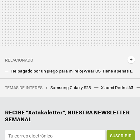
RELACIONADO
He pagado por un juego para mi reloj Wear OS. Tiene apenas 100 descargas pero ha sido todo un (adictivo) descubrimiento
La PlayStation 5 Pro ya está aquí, pero yo no la necesito. Así es como juego a la Play desde mi móvil Android
TEMAS DE INTERÉS
Samsung Galaxy S25
Xiaomi Redmi A3
Estamos cada vez más cerca de tener un ‘Bizum europeo’. La clave está en la interconexión entre plataformas
Este es el truco para compartir la pantalla de tu móvil en Android Auto y entretener así a tus pasajeros
La nueva actualización de Android trae una sorpresa de lo más útil para todo el mundo: un temporizador
RECIBE "Xatakaletter", NUESTRA NEWSLETTER
SEMANAL
SUSCRIBIR