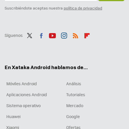
Suscribiéndote aceptas nuestra
política de privacidad
Síguenos
Twit
Fac
You
Inst
RSS
Flip
ter
ebo
tub
agr
boa
ok
e
am
rd
En Xataka Android hablamos de...
Móviles Android
Análisis
Aplicaciones Android
Tutoriales
Sistema operativo
Mercado
Huawei
Google
Xiaomi
Ofertas