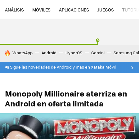
ANÁLISIS
MÓVILES
APLICACIONES
JUEGOS
TUTORI
HOY SE HABLA DE
WhatsApp
Android
HyperOS
Gemini
Samsung Gal
📲 Sigue las novedades de Android y más en Xataka Móvil
Monopoly Millionaire aterriza en
Android en oferta limitada