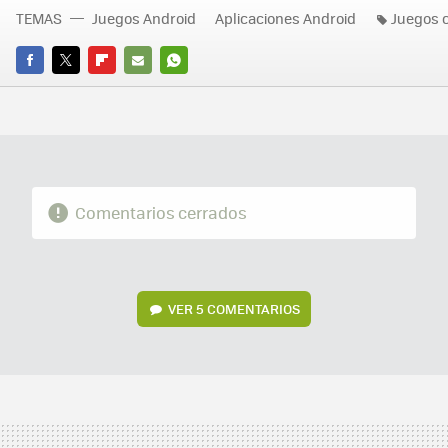
TEMAS
Juegos Android
Aplicaciones Android
Juegos 
FACEBOOK
TWITTER
FLIPBOARD
E-
WHATSAPP
MAIL
Comentarios cerrados
VER
5 COMENTARIOS