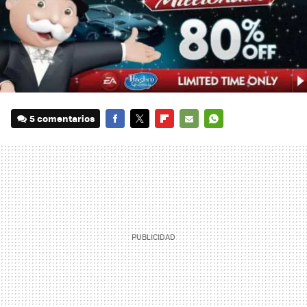
5 comentarios
FACEBOOK
TWITTER
FLIPBOARD
E-
WHATSAPP
MAIL